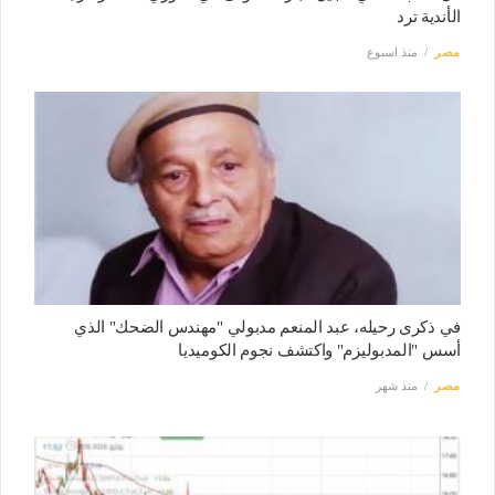
الأندية ترد
مصر
منذ اسبوع
في ذكرى رحيله، عبد المنعم مدبولي "مهندس الضحك" الذي
أسس "المدبوليزم" واكتشف نجوم الكوميديا
مصر
منذ شهر