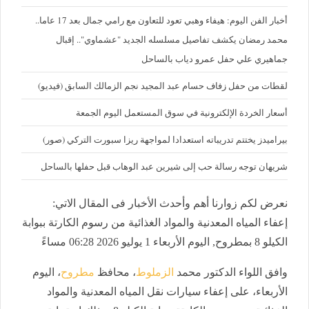
أخبار الفن اليوم: هيفاء وهبي تعود للتعاون مع رامي جمال بعد 17 عاما..
محمد رمضان يكشف تفاصيل مسلسله الجديد "عشماوي".. إقبال
جماهيري علي حفل عمرو دياب بالساحل
لقطات من حفل زفاف حسام عبد المجيد نجم الزمالك السابق (فيديو)
أسعار الخردة الإلكترونية في سوق المستعمل اليوم الجمعة
بيراميدز يختتم تدريباته استعدادا لمواجهة ريزا سبورت التركي (صور)
شريهان توجه رسالة حب إلى شيرين عبد الوهاب قبل حفلها بالساحل
نعرض لكم زوارنا أهم وأحدث الأخبار فى المقال الاتي:
إعفاء المياه المعدنية والمواد الغذائية من رسوم الكارتة ببوابة
الكيلو 8 بمطروح, اليوم الأربعاء 1 يوليو 2026 06:28 مساءً
وافق اللواء الدكتور محمد
الزملوط
، محافظ
مطروح
، اليوم
الأربعاء، على إعفاء سيارات نقل المياه المعدنية والمواد