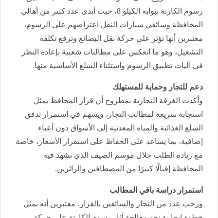
رسوم الكارتة ببوابة الكيلو 8، حيث أبدى عدد كبير من أهالي
المحافظة وسائقي سيارات النقل اعتراضهم على الرسوم،
معتبرين أنها تؤثر على حركة نقل البضائع وترفع تكلفة
التشغيل، وهو ما انعكس على مطالبات شعبية بإعادة النظر
في آليات تطبيق الرسوم واستثناء السلع الأساسية منها.
دعم للتجار وحماية للمستهلك
وأكدت الغرفة التجارية بمطروح أن قرار المحافظ يمثل
استجابة سريعة لمطالب التجار، ويسهم في استمرار تدفق
السلع الغذائية والمياه المعدنية إلى الأسواق دون أعباء
إضافية، بما يساعد على الحفاظ على استقرار الأسعار، خاصة
مع زيادة الطلب خلال موسم الصيف الذي تشهد فيه
المحافظة إقبالًا كبيرًا من المصطافين والزائرين.
استمرار دراسة باقي المطالب
ورحب عدد من التجار والسائقين بالقرار، معتبرين أنه يمثل
خطوة إيجابية نحو معالجة آثار رسوم الكارتة على حركة