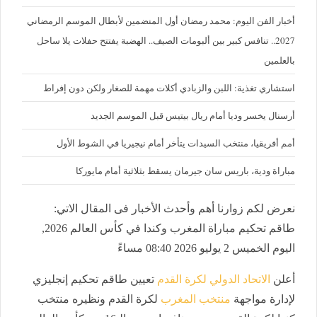
أخبار الفن اليوم: محمد رمضان أول المنضمين لأبطال الموسم الرمضاني
2027.. تنافس كبير بين ألبومات الصيف.. الهضبة يفتتح حفلات يلا ساحل
بالعلمين
استشاري تغذية: اللبن والزبادي أكلات مهمة للصغار ولكن دون إفراط
أرسنال يخسر وديا أمام ريال بيتيس قبل الموسم الجديد
أمم أفريقيا، منتخب السيدات يتأخر أمام نيجيريا في الشوط الأول
مباراة ودية، باريس سان جيرمان يسقط بثلاثية أمام مايوركا
نعرض لكم زوارنا أهم وأحدث الأخبار فى المقال الاتي:
طاقم تحكيم مباراة المغرب وكندا في كأس العالم 2026,
اليوم الخميس 2 يوليو 2026 08:40 مساءً
أعلن
الاتحاد الدولي لكرة القدم
تعيين طاقم تحكيم إنجليزي
لإدارة مواجهة
منتخب المغرب
لكرة القدم ونظيره منتخب