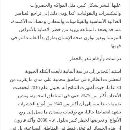
عليها البشر بشكل كبير، مثل الفواكه والخضروات
والمكسرات والبقوليات، كما يؤدى ذلك إلى تراجع العناصر
الغذائية الأساسية والفيتامينات والمعادن ومضادات الأكسدة،
مما قد يضعف المناعة ويزيد من خطر الإصابة بالأمراض
المزمنة ويغير توازن صحة الإنسان بطرق بدأ العلماء للتو فى
فهمها.
دراسات وأرقام تنذر بالخطر
استند التحذير إلى دراسة ألمانية تابعت الكتلة الحيوية
للحشرات الطائرة فى مناطق محمية على مدى ما يقرب من
30 عاما، حيث أظهرت النتائج أنه بحلول عام 2016 انخفضت
الأعداد بأكثر من 75%، حتى فى المناطق المحمية، وتشير
تقييمات عالمية إلى أن أكثر من 40% من أنواع الحشرات
تشهد انخفاضا حاليا، مع توقعات بفقدان ما يصل إلى ربع
الأنواع أو تعرضها لخطر كبير بحلول عام 2030، وأكد فارون
أن هذه الخسائر لم توثق فقط فى المناطق الصناعية، بل فى