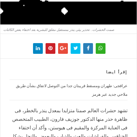
صمت الحشرات.. تحذير بيئى ينذر بمستقبل مقلق للبشرية بعد اختفاء بعض الكائنات
إقرأ ايضا
عراقجى: طهران ومسقط قريبتان جدا من التوصل لاتفاق بشأن طريق
ملاحي جديد عبر هرمز
تشهد حشرات العالم صمتا متزايدا بمعدل ينذر بالخطر، فى
ظاهرة حذر منها الدكتور جوزيف فارون، الطبيب المتخصص
فى العناية المركزة والمقيم فى هيوستن، وأكد أن اختفاء
الخنافس والفراشات والعث والذباب والبعوض والنحل يشكل