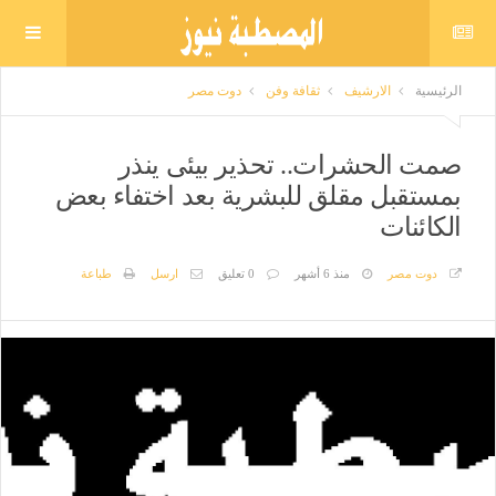
الرئيسية
الارشيف
ثقافة وفن
دوت مصر
صمت الحشرات.. تحذير بيئى ينذر
بمستقبل مقلق للبشرية بعد اختفاء بعض
الكائنات
دوت مصر
منذ 6 أشهر
0 تعليق
ارسل
طباعة