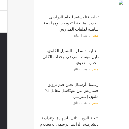
مصر
تعليم قنا يستعد للعام الدراسي
الجديد، متابعة التحويلات ومراجعة
تنسيق الجامعات 2026، أبرز
شاملة لملفات المدارس
مصر
مصر
منذ 4 دقائق
غلق جز
العناية بقسطرة الغسيل الكلوي،
دليل مبسط لمرضى وحدات الكلى
مصر
لتجنب العدوى
مصر
منذ 5 دقائق
رسميا، آرسنال يعلن ضم برونو
جيماريش من نيوكاسل مقابل 75
مليون إسترليني
مصر
منذ 5 دقائق
نتيجة الدور الثاني للشهادة الإعدادية
بالشرقية، الرابط الرسمي للاستعلام