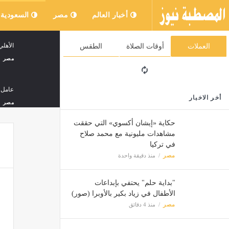
أخبار العالم
مصر
السعودية
الأهل
العملات
أوقات الصلاة
الطقس
مصر
عامل 
أخر الاخبار
مصر
حكاية «إيشان أكسوي» التي حققت
مشاهدات مليونية مع محمد صلاح
مدرب م
في تركيا
مصر
مصر
منذ دقيقة واحدة
في سب
"بداية حلم" يحتفي بإبداعات
مصر
الأطفال في زياد بكير بالأوبرا (صور)
مصر
منذ 4 دقائق
"الرقا