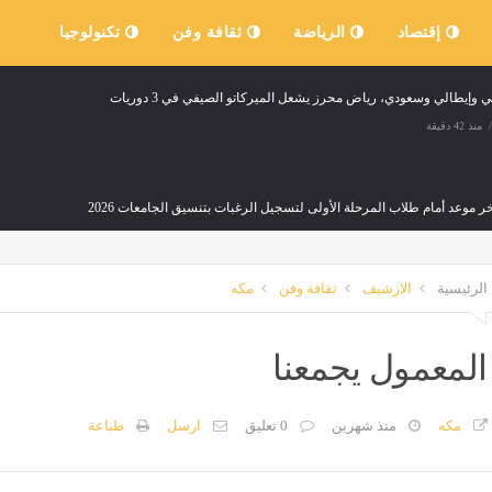
إقتصاد
الرياضة
ثقافة وفن
تكنولوجيا
وإيطالي وسعودي، رياض محرز يشعل الميركاتو الصيفي في 3 دوريات
منذ 42 دقيقة
خر موعد أمام طلاب المرحلة الأولى لتسجيل الرغبات بتنسيق الجامعات 2026
منذ 42 دقيقة
الرئيسية
الارشيف
ثقافة وفن
مكه
ت الصلاة اليوم السبت في القاهرة والمحافظات
إصابة 3 أشخاص في انقلاب دراجة نارية بطريق كفر أبو ذكري بمنية النصر
منذ 42 دقيقة
مصر
منذ 42 دقيقة
المعمول يجمعنا
 عبري: أمريكا تضغط على إسرائيل لوقف إطلاق نار أسبوعين في غزة لتنفيذ خطة نزع سلاح ح
مكه
منذ شهرين
0 تعليق
ارسل
طباعة
منذ 42 دقيقة