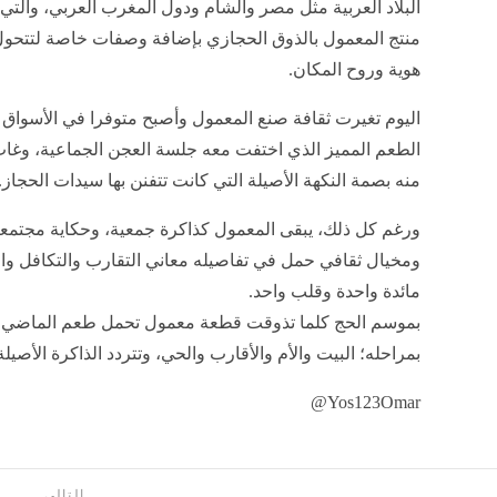
البلاد العربية مثل مصر والشام ودول المغرب العربي، والتي
منتج المعمول بالذوق الحجازي بإضافة وصفات خاصة لتتحول 
هوية وروح المكان.
اليوم تغيرت ثقافة صنع المعمول وأصبح متوفرا في الأسواق ب
الطعم المميز الذي اختفت معه جلسة العجن الجماعية، وغاب
منه بصمة النكهة الأصيلة التي كانت تتفنن بها سيدات الحجاز.
ورغم كل ذلك، يبقى المعمول كذاكرة جمعية، وحكاية مجتمعي
ومخيال ثقافي حمل في تفاصيله معاني التقارب والتكافل وا
مائدة واحدة وقلب واحد.
بموسم الحج كلما تذوقت قطعة معمول تحمل طعم الماضي، 
بمراحله؛ البيت والأم والأقارب والحي، وتتردد الذاكرة الأصيل
Yos123Omar@
التالى