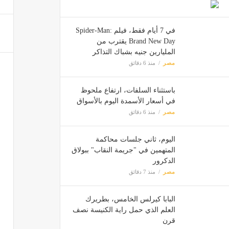
يصل إلى 22 جنيها، ارتفاع ملحوظ في أسع
مصر
في 7 أيام فقط، فيلم Spider-Man:
Brand New Day يقترب من
6 حالات تمنعك من تناول حقن المونجارو
المليارين جنيه بشباك التذاكر
مصر
منذ 6 دقائق
مصر
باستثناء السلفات، ارتفاع ملحوظ
في أسعار الأسمدة اليوم بالأسواق
مصر
منذ 6 دقائق
اليوم، ثاني جلسات محاكمة
المتهمين في "جريمة النقاب" ببولاق
الدكرور
مصر
منذ 7 دقائق
البابا كيرلس الخامس، بطريرك
العلم الذي حمل راية الكنيسة نصف
قرن