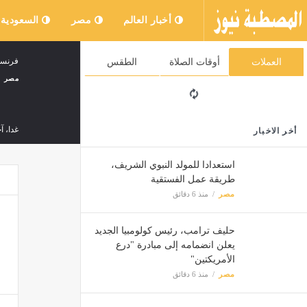
أخبار العالم
مصر
السعودية
فرنسي 
العملات
أوقات الصلاة
الطقس
مصر
غدا، آ
أخر الاخبار
مصر
استعدادا للمولد النبوي الشريف،
طريقة عمل الفستقية
مواقي
مصر
منذ 6 دقائق
مصر
حليف ترامب، رئيس كولومبيا الجديد
يعلن انضمامه إلى مبادرة "درع
إعلام
الأمريكتين"
مصر
مصر
منذ 6 دقائق