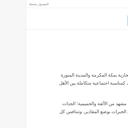
هرة" تعلن عودة الخدمة إلى حلوان بعد صيانة وتغيير المحابس بمحطة التبين
المعمول يجمعنا
يقة
لمجال كله" بحفلها في الساحل الشمالي (فيديو وصور)
ازية بمكة المكرمة والمدينة المنورة
مناسبة اجتماعية متكاملة بين الأهل
مشهد من الألفة والحميمية؛ الجدات
ن الخبرات بوضع المقادير، وتتنافس كل