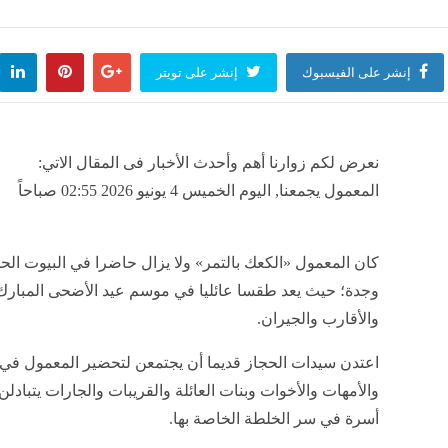
ار اللحوم اليوم بالأسواق
"مياه القا
منذ 42 دقيقة
مصر
منذ 43 دق
إنشر على الفيسبوك
إنشر على تويتر
شيرين تغني مع محمود الليثي "عم ا
منذ 43 دقيقة
مصر
منذ 43 دقيقة
نعرض لكم زوارنا أهم وأحدث الأخبار فى المقال الاتي:
المعمول يجمعنا, اليوم الخميس 4 يونيو 2026 02:55 صباحاً
كان المعمول «الكعك بالتمر» ولا يزال حاضرا في البيوت الحج
وجدة؛ حيث يعد طقسا عائليا في موسم عيد الأضحى المبارك ك
والأقارب والجيران.
اعتدن سيدات الحجاز قديما أن يجتمعن لتحضير المعمول في 
والأمهات والأخوات وبنات العائلة والقريبات والجارات يتبادل
أسرة في سر الخلطة الخاصة بها.