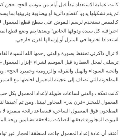
كانت عملية الاستعداد تبدأ قبل أيام من موسم الحج. بعجن ك
ثم يتم تشكيلها يدويا كقطع دائرية أو بيضاوية وتزيينها بما 
كالمقص تستخدم لرسم النقوش على سطح قطع المعمول لإبر
احترافية كل سيدة وذوقها الخاص؛ وبعدها يتم وضع قطع ال
استعدادا لخبزها في المنزل أو إرسالها لفرن خارجي.
لا تزال ذاكرتي تحتفظ بصورة والدتي رحمها الله السيدة ال
ترسلني لمحل العطارة قبل الموسم لشراء «إبزار المعمول»
والحبة السوداء والهيل والقرفة والزرومبة وخميرة الحج»، و
المطحونة التي تضاف إلى عجينة المعمول لخلطها مع السمن 
كانت تعكف والدتي لساعات طويلة لإعداد المعمول بكل حب
المعمول للمخبز «فرن بدر» المجاور لبيتنا، ومن ثم أعيدها لتب
المطحون فوق المعمول الساخن، فتتصاعد رائحة متميزة لا 
للبيوت المجاورة فيعقبها اتصالات متلاحقة «شامين ريحة المع
أعتقد أن عادة إعداد المعمول جاءت لمنطقة الحجاز عبر تو