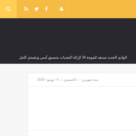
الوادي الجديد تستعد للموجة 30 لإزالة التعديات بتنسيق أمني وتنفيذي كامل
مصر
منذ 42 دقيقة
منذ شهرين — الخميس — 4 / يونيو / 2026
ماس