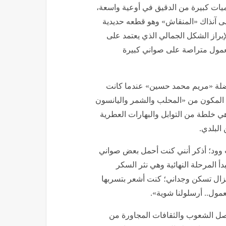
ميات كبيرة من الدقيق في أوعية واسعة،
يسمى آنذاك «المنقاش» وهو قطعه حديدية
از الشكل الجمالي الذي يعتمد على
معمول متراصة على صواني كبيرة
فاضلة «مريم محمد حسين» عندما كانت
 المكون من «المحلب والشمر واليانسون
هي خلطة من التوابل والبهارات العطرية
البلدي.
 وود؛ أذكر أنني كنت أحمل بعض صواني
دأ المرحلة النهائية وهي نثر السكر
تزال تسكن وجداني؛ كنت أشعر بتسربها
مول.. أرسلولنا شوية».
اصل الشعوب والثقافات المجاورة من