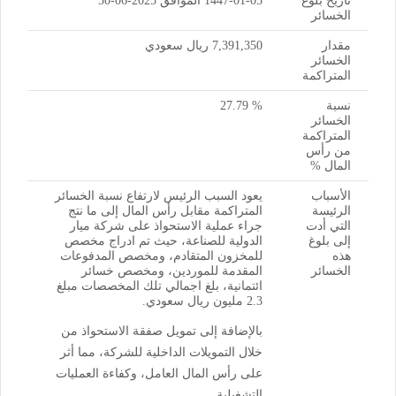
تاريخ بلوغ
1447-01-05 الموافق 2025-06-30
الخسائر
مقدار
7,391,350 ريال سعودي
الخسائر
المتراكمة
نسبة
% 27.79
الخسائر
المتراكمة
من رأس
المال %
الأسباب
يعود السبب الرئيس لارتفاع نسبة الخسائر
الرئيسة
المتراكمة مقابل رأس المال إلى ما نتج
التي أدت
جراء عملية الاستحواذ على شركة ميار
إلى بلوغ
الدولية للصناعة، حيث تم ادراج مخصص
هذه
للمخزون المتقادم، ومخصص المدفوعات
الخسائر
المقدمة للموردين، ومخصص خسائر
ائتمانية، بلغ اجمالي تلك المخصصات مبلغ
2.3 مليون ريال سعودي.
بالإضافة إلى تمويل صفقة الاستحواذ من
خلال التمويلات الداخلية للشركة، مما أثر
على رأس المال العامل، وكفاءة العمليات
التشغيلية.