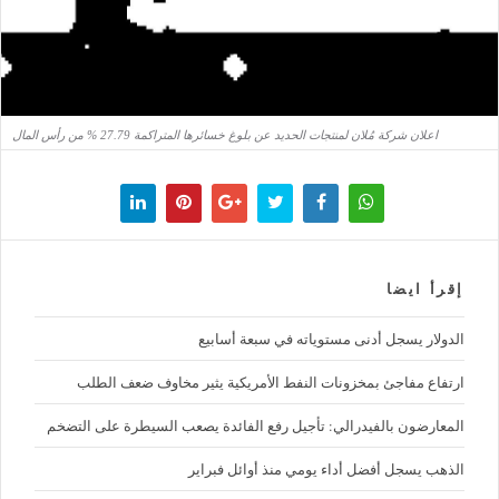
اعلان شركة مُلان لمنتجات الحديد عن بلوغ خسائرها المتراكمة 27.79 % من رأس المال
إقرأ ايضا
الدولار يسجل أدنى مستوياته في سبعة أسابيع
ارتفاع مفاجئ بمخزونات النفط الأمريكية يثير مخاوف ضعف الطلب
المعارضون بالفيدرالي: تأجيل رفع الفائدة يصعب السيطرة على التضخم
الذهب يسجل أفضل أداء يومي منذ أوائل فبراير