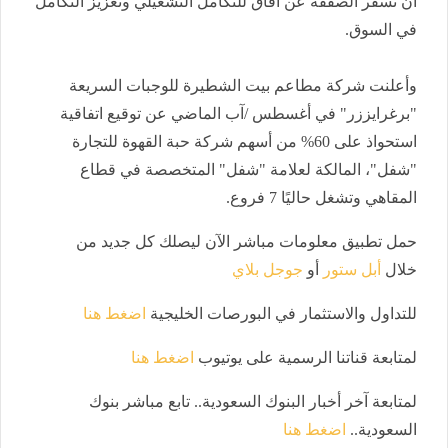
أن تُسفر الصفقة عن آفاق للتكامل التشغيلي وتعزيز التكامل
في السوق.
وأعلنت شركة مطاعم بيت الشطيرة للوجبات السريعة
"برغرايززر" في أغسطس /آب الماضي عن توقيع اتفاقية
استحواذ على 60% من أسهم شركة حبة القهوة للتجارة
"شفل"، المالكة لعلامة "شفل" المتخصصة في قطاع
المقاهي وتشغل حاليًا 7 فروع.
حمل تطبيق معلومات مباشر الآن ليصلك كل جديد من
خلال
أبل ستور
أو
جوجل بلاي
للتداول والاستثمار في البورصات الخليجية
اضغط هنا
لمتابعة قناتنا الرسمية على يوتيوب
اضغط هنا
لمتابعة آخر أخبار البنوك السعودية.. تابع مباشر بنوك
السعودية..
اضغط هنا