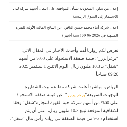
إعلان من تداول السعودية بشأن الموافقة على انتقال أسهم شركة لدن
للاستثمار إلى السوق الرئيسية
اعلان شركة أبناء محمد حسن الناقول عن النتائج المالية الأولية للفترة
المنتهية في 2026-06-30 ( ستة أشهر )
نعرض لكم زوارنا أهم وأحدث الأخبار فى المقال الاتي:
"برغرايززر": قيمة صفقة الاستحواذ على 60% من أسهم
"شفل" بـ 10.3 مليون ريال, اليوم الاثنين 1 سبتمبر 2025
09:26 صباحاً
الرياض- مباشر: أعلنت شركة مطاعم بيت الشطيرة
للوجبات السريعة"
برغرايززر
" عن قيمة صفقة الاستحواذ
على 60% من أسهم شركة حبة القهوة للتجارة"شفل" وفقا
للاتفاقية الموقعة تبلغ 10.3 مليون ريال، على أن يتم
استخدام 25% من قيمة الصفقة في زيادة رأس مال "شفل".