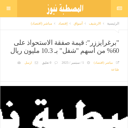
الرئيسية
الارشيف
أسواق
إقتصاد
مباشر (اقتصاد)
"برغرايززر": قيمة صفقة الاستحواذ على
60% من أسهم "شفل" بـ 10.3 مليون ريال
مباشر (اقتصاد)
1 / سبتمبر / 2025
0 تعليق
ارسل
طباعة