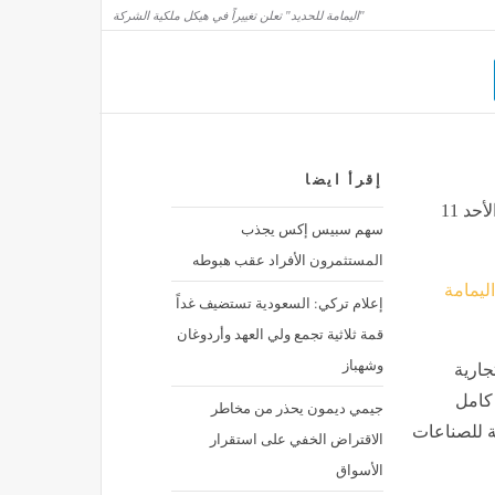
"اليمامة للحديد" تعلن تغييراً في هيكل ملكية الشركة
أسباب وأعراض هبوط القدم وطرق التعامل معه
مصر
منذ 4 ساعات
سعر الين الياباني أمام الجنيه في البنوك المصرية
منذ 4 ساعات
إقرأ ايضا
"اليمامة للحديد" تعلن تغييراً في هيكل ملكية الشركة, اليوم الأحد 11
سهم سبيس إكس يجذب
المستثمرون الأفراد عقب هبوطه
اليمامة
إعلام تركي: السعودية تستضيف غداً
قمة ثلاثية تجمع ولي العهد وأردوغان
وشهباز
جارية
 كامل
جيمي ديمون يحذر من مخاطر
ة للصناعات
الاقتراض الخفي على استقرار
الأسواق