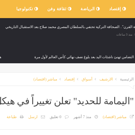
إقتصاد
الرياضة
ثقافة وفن
تكنولوجيا
القرن".. الصحافة التركية تحتفي بالسلطان المصري محمد صلاح بعد الاستقبال التاريخي
منذ 3 ساعات
التضامن تهنئ ناشئات اليد بعد بلوغ نصف نهائي كأس العالم لأول مرة
ه
منذ 4 ساعات
م
الرئيسية
الارشيف
أسواق
إقتصاد
مباشر (اقتصاد)
تحول إلى مسرح للرعب، اختطاف شخص والاعتداء عليه أمام ابنه (فيديو)
منذ 4 ساعات
"اليمامة للحديد" تعلن تغييراً في هي
 النواب: تطبيق قانون السمسرة العقارية ضرورة لضبط السوق وحماية حقوق أطرافه
مباشر (اقتصاد)
منذ 7 أشهر
0 تعليق
ارسل
طباعة
منذ 4 ساعات