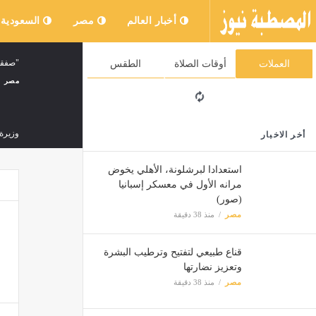
أخبار العالم
مصر
السعودية
"صفقة 
العملات
أوقات الصلاة
الطقس
مصر
وزيرة 
أخر الاخبار
مصر
استعدادا لبرشلونة، الأهلي يخوض
مرانه الأول في معسكر إسبانيا
منزل 
(صور)
مصر
مصر
منذ 38 دقيقة
قناع طبيعي لتفتيح وترطيب البشرة
إسكان
وتعزيز نضارتها
مصر
منذ 38 دقيقة
مصر