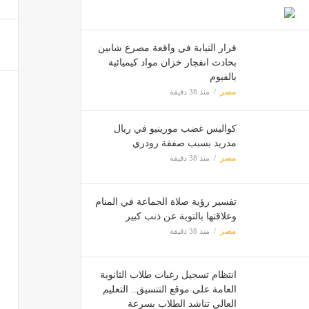
التعليم العالي: 71 ألف طالب سجل
مصر
قرار النيابة في واقعة مصرع شابين
بحادث انفجار خزان مواد كيميائية
بالفيوم
استقرا
مصر
منذ 38 دقيقة
مصر
كواليس غضب مورينيو في ريال
مدريد بسبب صفقة رودري
مصر
منذ 38 دقيقة
تفسير رؤية صلاة الجماعة في المنام
وعلاقتها بالتوبة عن ذنب كبير
مصر
منذ 38 دقيقة
انتظام تسجيل رغبات طلاب الثانوية
العامة على موقع التنسيق.. التعليم
العالي تناشد الطلاب بسرعة