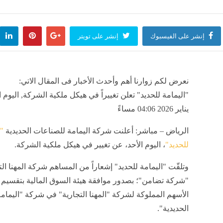
وا رغباتهم في تنسيق المرحلة الأولى للقبول بالجامعات
منذ 4 ساعات
إنشر على الفيسبوك
إنشر على تويتر
ر سعر الجنيه السوداني مقابل الدولار في بنك السودان المركزي
تراجع 
منذ 4 ساعات
مصر
نعرض لكم زوارنا أهم وأحدث الأخبار فى المقال الاتي:
يناير 2026 04:06 مساءً
الرياض – مباشر: أعلنت شركة اليمامة للصناعات الحديدية
"
للحديد"
، اليوم الأحد، عن تغيير في هيكل ملكية الشركة.
وتلقّت "اليمامة للحديد" إشعاراً من المساهم شركة المهنا الت
"شركة تضامن"؛ بصدور موافقة هيئة السوق المالية بتقسيم
الأسهم المملوكة لشركة "المهنا التجارية" في شركة "اليمام
الحديدية".