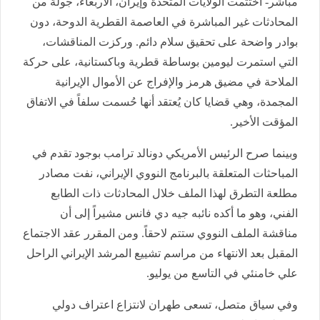
مباشر- اختتمت الولايات المتحدة وإيران، الأربعاء، جولة من
المحادثات غير المباشرة في العاصمة القطرية الدوحة، دون
بوادر واضحة على تحقيق سلام دائم. وركزت المناقشات،
التي استمرت ليومين بوساطة قطرية وباكستانية، على حركة
الملاحة في مضيق هرمز والإفراج عن الأموال الإيرانية
المجمدة، وهي قضايا كان يُعتقد أنها حُسمت سلفاً في الاتفاق
المؤقت الأخير.
وبينما صرح الرئيس الأمريكي دونالد ترامب بوجود تقدم في
المباحثات المتعلقة بالبرنامج النووي الإيراني، نفت مصادر
مطلعة التطرق لهذا الملف خلال المحادثات ذات الطابع
الفني، وهو ما أكده نائبه جيه دي فانس مشيراً إلى أن
مناقشة الملف النووي ستتم لاحقاً. ومن المقرر عقد الاجتماع
المقبل بعد الانتهاء من مراسم تشييع المرشد الإيراني الراحل
علي خامنئي في التاسع من يوليو.
وفي سياق متصل، تسعى طهران لانتزاع اعتراف دولي