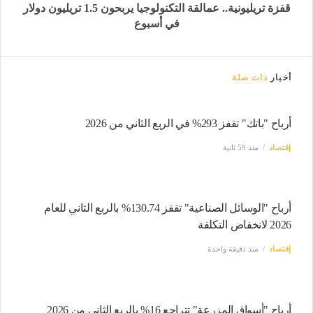
قفزة تريليونية.. عمالقة التكنولوجيا يربحون 1.5 تريليون دولار
في أسبوع
أخبار
ذات صلة
أرباح "باتك" تقفز 293% في الربع الثاني من 2026
إقتصاد
منذ 59 ثانية
أرباح "الوسائل الصناعية" تقفز 130.74% بالربع الثاني للعام
2026 لانخفاض التكلفة
إقتصاد
منذ دقيقة واحدة
أرباح "أسواق المزرعة" تتراجع 16% بالربع الثاني من 2026