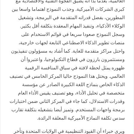
العالمية، بعدما بدا أنه يضيق الفجوة التقنية والاقتصادية مع
كبرى الشركات الأميركية. وجذب النموذج اهتماما واسعا بين
المطورين، بفضل قدراته المتقدمة في البرمجة، وتشغيل
الوكلاء الأذكياء، وتنفيذ المهام المعقدة بتكلفة أقل بكثير.
وسجل النموذج صعودا سريعا في قوائم الاستخدام على
منصات تطوير الذكاء الاصطناعي التابعة لجهات خارجية،
واحتل مراكز متقدمة للغاية. كما أشاد به مسؤولون تنفيذيون
ومستثمرون بارزون في قطاع التكنولوجيا، واعتبروا أن
ظهوره يمثل لحظة لافتة في سباق المنافسة الرقمية
العالمي. ويحتل هذا النموذج حاليا المركز الخامس في تصنيف
الذكاء الخاص بنماذج اللغة الكبيرة الصادر عن مؤسسة
متخصصة في تحليل الأداء، وهو تصنيف يقيس الأداء العام
وقدرات الاستدلال، كما جاء في المركز الثاني ضمن اختبارات
برمجة واجهات المستخدم. وتميز أيضا بتشغيله بتكلفة تقارب
سدس تكلفة النماذج الأميركية المغلقة الرائدة.
ويرى خبراء أن القيود التنظيمية في الولايات المتحدة وتأخر