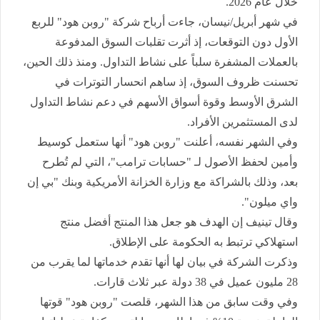
خلال عام 2026.
في شهر أبريل/نيسان، جاءت أرباح شركة "روبن هود" للربع
الأول دون التوقعات، إذ أثرت تقلبات السوق المدفوعة
بالعملات المشفرة سلباً على نشاط التداول. ومنذ ذلك الحين،
تحسنت ظروف السوق، إذ ساهم انحسار التوترات في
الشرق الأوسط وقوة أسواق الأسهم في دعم نشاط التداول
لدى المستثمرين الأفراد.
وفي الشهر نفسه، أعلنت "روبن هود" أنها ستعمل كوسيط
وأمين لحفظ الأصول لـ "حسابات ترامب"، التي لم تُطرح
بعد، وذلك بالشراكة مع وزارة الخزانة الأمريكية وبنك "بي إن
واي ميلون".
وقال تينيف إن الهدف هو جعل هذا المنتج أفضل منتج
استهلاكي ترتبط به الحكومة على الإطلاق.
وذكرت الشركة في بيان لها أنها تقدم خدماتها لما يقرب من
28 مليون عميل في 38 دولة عبر ثلاث قارات.
وفي وقت سابق من هذا الشهر، قلصت "روبن هود" قوتها