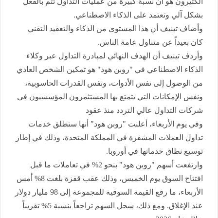
الكثيرون هو أن نسبة كبيرة من عمليات التداول تتم بالفعل
بشكل آلي وتعتمد على الذكاء الاصطناعي.
وأضاف تينيف أن هذا المستوى من الذكاء والتعقيد التقني
كان بعيداً عن متناول عامة الناس.
وأردف تينيف أن الهدف النهائي لمبادرة التداول عبر وكلاء
الذكاء الاصطناعي في "روبن هود" هو تمكين الشخص العادي
من الوصول إلى نفس الأدوات، ونفس القدرات الحاسوبية،
ونفس الإمكانات التي يتمتع بها المستثمرون المؤسسيون في
شركات التداول عالي التردد منذ عقود
وفي يوم الأربعاء، أعلنت "روبن هود" أنها ستطلق خدمات
تداول العملات المشفرة في المملكة المتحدة، وذلك في إطار
توسيع نطاق خدماتها في أوروبا.
وارتفعت أسهم "روبن هود" بنحو 2% في تعاملات ما قبل
افتتاح السوق يوم الخميس، وذلك عقب قفزة بلغت 8% أمس
الأربعاء، ما رفع القيمة السوقية للمجموعة إلى 98 مليار دولار
عند الإغلاق. ومع ذلك، سجل السهم تراجعاً بنسبة 5% تقريباً