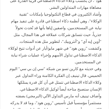
هود"، أن يكتسب وكلاء الذكاء الاصطناعي قريباً القدرة على
مضاهاة مهارات المتداولين البشر.
وأشاد الكثيرون في قطاع التكنولوجيا بإمكانات "تقنية
الوكلاء"، وهي أنظمة ذكاء اصطناعي قادرة على تنفيذ مهام
نيابة عن المستخدمين، واصفين إياها بأنها قد تُحدث تحولاً
جذرياً، حيث تتسابق شركات عملاقة في هذا المجال، مثل
"أوبن إيه آي" و"أنثروبيك"، لتطوير مثل هذه المنتجات.
وكشفت "روبن هود" في شهر مايو/أيار عن أدوات تتيح لوكلاء
الذكاء الاصطناعي تداول الأسهم وإجراء عمليات شراء نيابة
عن المستخدمين.
وفي حديثه مع كارين تسو من شبكة "سي إن بي سي" اليوم
الخميس، قال تينيف إن الفكرة الكامنة وراء التداول عبر
وكلاء الذكاء الاصطناعي تتمثل في أن كل قدرة يمتلكها
الإنسان ستصبح متاحة أيضاً لوكيل الذكاء الاصطناعي.
وأضاف تينيف أنه مارس التداول الآلي (البرمجي) بصفته
مستثمراً مؤسسياً قبل تأسيس "روبن هود"، وما قد لا يدركه