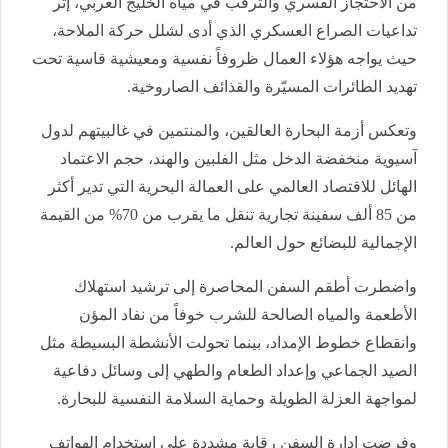
من الاحتجاز القسري والترقب في مياه الخليج العربي، إثر
تداعيات الصراع العسكري الذي أدى لشلل حركة الملاحة،
حيث يواجه هؤلاء العمال ظروفاً نفسية ومعيشية قاسية تحت
تهديد الطائرات المسيّرة والقذائف الصاروخية
.
وتعكس أزمة البحارة العالقين، والمنتمين في غالبيتهم لدول
آسيوية منخفضة الدخل مثل الفلبين والهند، حجم الاعتماد
الهائل للاقتصاد العالمي على العمالة البحرية التي تدير أكثر
من 85 ألف سفينة تجارية تنقل ما يقرب من 70% من القيمة
الإجمالية للبضائع حول العالم
.
واضطرت أطقم السفن المحاصرة إلى ترشيد استهلاك
الأطعمة والمياه الصالحة للشرب خوفاً من نفاد المؤن
وانقطاع خطوط الإمداد، بينما تحولت الأنشطة البسيطة مثل
الصيد الجماعي وإعداد الطعام والطهي إلى وسائل دفاعية
لمواجهة العزلة الطويلة وحماية السلامة النفسية للبحارة
.
وفرضت إدارة السفن رقابة مشددة على استخدام الهواتف