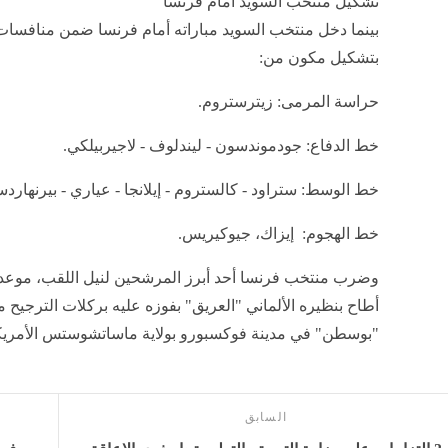
تشكيل منتخب السويد أمام فرنسا
بتشكيل مكون من:
حراسة المرمى: زيترستروم.
خط الدفاع: جودموندسون - ليندلوف - لاجيربيلكي.
خط الوسط: ستراود - كالستروم - إيلانجا - عياري - بيرنهارد
خط الهجوم: إيزاك، جيوكيريس.
أطاح بنظيره الألماني "العريق" بفوزه عليه بركلات الترجيح
"بوسطن" في مدينة فوكسبورو بولاية ماساتشوستس الأمريك
السابق