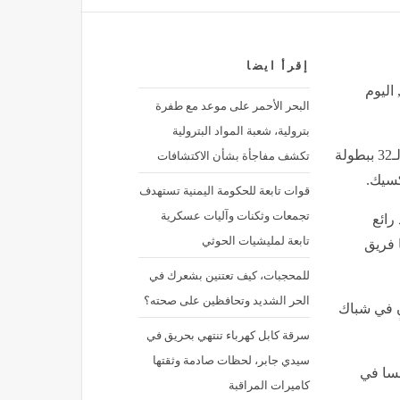
إقرأ ايضا
 العالم 2026 (فيديو), اليوم
البحر الأحمر على موعد مع طفرة
بترولية، شعبة المواد البترولية
تكشف مفاجأة بشأن الاكتشافات
ضرب منتخب فرنسا نظيره السويدي بثلاثية نظيفة في دور الـ32 ببطولة
قوات تابعة للحكومة اليمنية تستهدف
تجمعات وثكنات وآليات عسكرية
ة 44 بعد مجهود رائع
تابعة لمليشيات الحوثي
 فريق
للمحجبات، كيف تعتنين بشعرك في
الحر الشديد وتحافظين على صحته؟
ٍ في شباك
سرقة كابل كهرباء تنتهي بحريق في
سيدي جابر، لحظات صادمة وثقتها
نسا في
كاميرات المراقبة