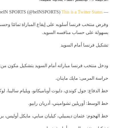
This is a Twitter Status
— beIN SPORTS (@beINSPORTS)
وفرض منتخب فرنسا أسلوبه على إيقاع المباراة تمامًا وحسم
بسهولة على حساب منافسه السويد.
تشكيل فرنسا أمام السويد
ودخل منتخب فرنسا مباراته أمام السويد بتشكيل مكون من:
حراسة المرمى: مايك ماينان.
خط الدفاع: جول كوندي، دايوت أوباميكانو، ويليام ساليبا، لو
خط الوسط: أوريلين تشواميني، أدريان رابيو.
خط الهجوم: عثمان ديمبيلي، كيليان مبابي، مايكل أوليس، براد