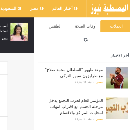
أخبار العالم
مصر
السعودية
 حب على ورق الحلقة
السكك الحديدية: تشغيل عدد من القطارات
العملات
أوقات الصلاة
الطقس
 بعد الحادث الذي تعرضت
الإضافية بين القاهرة وأسيوط
مصر
منذ 35 دقيقة
أخر الاخبار
موعد ظهور "السلطان محمد صلاح"
مع طرابزون سبور التركي
مصر
منذ 31 دقيقة
المؤتمر العام لحزب التجمع يدخل
مرحلة الحسم مع اقتراب انتهاب
انتخابات المراكز والاقسام
مصر
منذ 35 دقيقة