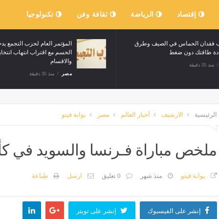
إقتصاد
الرياضة
ثقافة وفن
تكنولوجيا
أسباب فقدان الحماس في الصيف وطرق
استعادة طاقتك دون ضغط
مصر
منذ 35 دقيقة
الرئيسية
الارشيف
أخبار العالم
مصر
بوابة فيتو
ملخص مباراة فـرنسا والسويد في كأس العالم 6
بوابة فيتو
منذ شهر
0 تعليق
ارسل
طباعة
إنشر على الفيسبوك
إنشر على تويتر