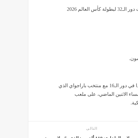
بينما دخل منتخب السويد مباراته أمام فرنسا ضمن منافسات دور الـ32 لبطولة كأس العالم 2026
سون.
وضرب منتخب فرنسا أحد أبرز المرشحين لنيل اللقب، موعدا في دور الـ16 مع منتخب باراجواي الذي
 مساء الاثنين الماضي، على ملعب
ية.
التالى