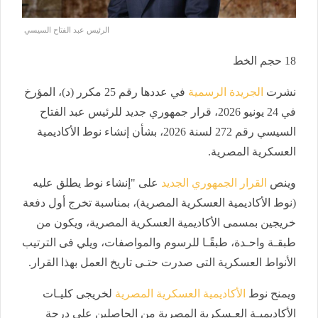
الرئيس عبد الفتاح السيسي
18
حجم الخط
نشرت
الجريدة الرسمية
في عددها رقم 25 مكرر (د)، المؤرخ
في 24 يونيو 2026، قرار جمهوري جديد للرئيس عبد الفتاح
السيسي رقم 272 لسنة 2026، بشأن إنشاء نوط الأكاديمية
العسكرية المصرية.
وينص
القرار الجمهوري الجديد
على "إنشاء نوط يطلق عليه
(نوط الأكاديمية العسكرية المصرية)، بمناسبة تخرج أول دفعة
خريجين بمسمى الأكاديمية العسكرية المصرية، ويكون من
طبقـة واحـدة، طبقًـا للرسوم والمواصفات، ويلي فى الترتيب
الأنواط العسكرية التى صدرت حتـى تاريخ العمل بهذا القرار.
ويمنح نوط
الأكاديمية العسكرية المصرية
لخريجى كليـات
الأكاديميـة العـسكرية المصرية من الحاصلين على درجة