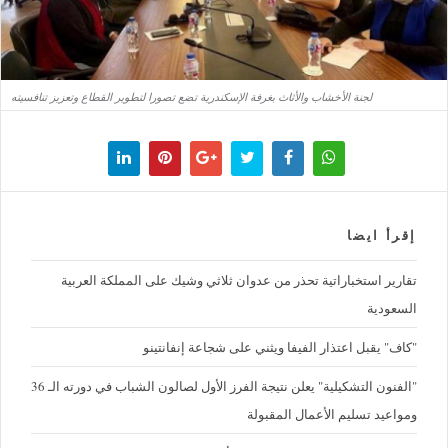
لجنة الأخشاب والأثاث بغرفة الإسكندرية تضع تصورا لتطوير القطاع وتعزيز تنافسيته
إقرأ ايضا
تقارير استخباراتية تحذر من عدوان ثلاثي وشيك على المملكة العربية
السعودية
"كاف" يقبل اعتذار الفيفا ويثني على شجاعة إنفانتينو
"الفنون التشكيلية" يعلن نتيجة الفرز الأول لصالون الشباب في دورته الـ 36
ومواعيد تسليم الأعمال المقبولة