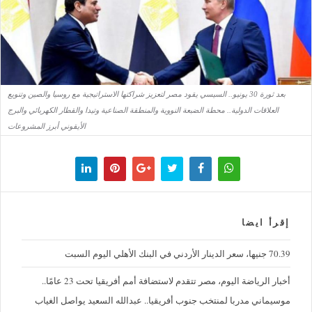
بعد ثورة 30 يونيو.. السيسي يقود مصر لتعزيز شراكتها الاستراتيجية مع روسيا والصين وتنويع
العلاقات الدولية.. محطة الضبعة النووية والمنطقة الصناعية وتيدا والقطار الكهربائي والبرج
الأيقوني أبرز المشروعات
إقرأ ايضا
70.39 جنيها، سعر الدينار الأردني في البنك الأهلي اليوم السبت
أخبار الرياضة اليوم، مصر تتقدم لاستضافة أمم أفريقيا تحت 23 عامًا..
موسيماني مدربا لمنتخب جنوب أفريقيا.. عبدالله السعيد يواصل الغياب