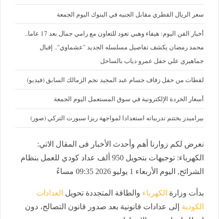
سعر الريال القطري مقابل الجنيه في البنوك اليوم الجمعة
أخبار الفن اليوم: هيفاء وهبي تعود للتعاون مع رامي جمال بعد 17 عاما..
محمد رمضان يكشف تفاصيل مسلسله الجديد "عشماوي".. إقبال
جماهيري علي حفل عمرو دياب بالساحل
لقطات من حفل زفاف حسام عبد المجيد نجم الزمالك السابق (فيديو)
أسعار الخردة الإلكترونية في سوق المستعمل اليوم الجمعة
بيراميدز يختتم تدريباته استعدادا لمواجهة ريزا سبورت التركي (صور)
نعرض لكم زوارنا أهم وأحدث الأخبار فى المقال الاتي:
الكهرباء: توجيهات بتحويل 950 ألف عداد كودي للعمل بنظام
الشرائح, اليوم الأربعاء 1 يوليو 2026 09:35 مساءً
بدأت وزارة
الكهرباء
والطاقة المتجددة تحويل
العدادات
الكودية
إلى عدادات قانونية بعد صدور قانون التصالح، دون