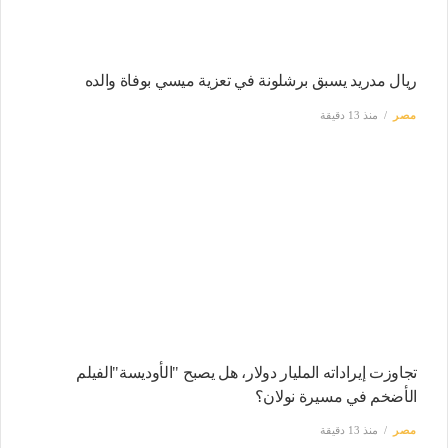
ريال مدريد يسبق برشلونة في تعزية ميسي بوفاة والده
مصر
منذ 13 دقيقة
تجاوزت إيراداته المليار دولار، هل يصبح "الأوديسة"الفيلم
الأضخم في مسيرة نولان؟
مصر
منذ 13 دقيقة