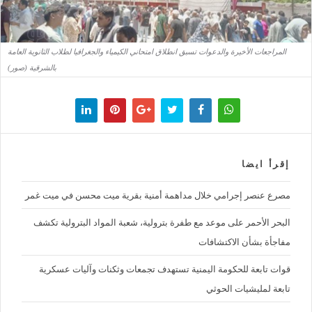
المراجعات الأخيرة والدعوات تسبق انطلاق امتحاني الكيمياء والجغرافيا لطلاب الثانوية العامة
بالشرقية (صور)
إقرأ ايضا
مصرع عنصر إجرامي خلال مداهمة أمنية بقرية ميت محسن في ميت غمر
البحر الأحمر على موعد مع طفرة بترولية، شعبة المواد البترولية تكشف
مفاجأة بشأن الاكتشافات
قوات تابعة للحكومة اليمنية تستهدف تجمعات وثكنات وآليات عسكرية
تابعة لمليشيات الحوثي