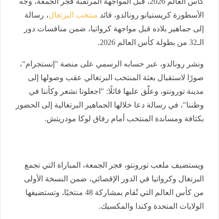
كأس العالم 2026، قبل المواجهة المرتقبة فجر الجمعة، وجّه
الأسطورة كريستيانو رونالدو، قائد
منتخب البرتغال
، رسالة
إلى جماهير بلاده قبل مواجهة كرواتيا، ضمن منافسات دور
الـ32 من بطولة كأس العالم 2026.
ونشر رونالدو، عبر حسابه الرسمي على منصة "إنستجرام"،
صورًا لاستقبال بعثة المنتخب البرتغالي عقب وصولها إلى
مدينة تورونتو، وعلّق عليها قائلًا: "اجعلونا نشعر وكأننا في
وطننا"، في رسالة دعا خلالها الجماهير البرتغالية إلى الحضور
بكثافة ومساندة المنتخب أمام رفاق لوكا مودريتش.
ويستضيف ملعب تورونتو، فجر الجمعة، المباراة التي تجمع
البرتغال وكرواتيا في الدور الإقصائي، ضمن النسخة الأولى
من كأس العالم التي تُقام بمشاركة 48 منتخبًا، وتستضيفها
الولايات المتحدة وكندا والمكسيك.