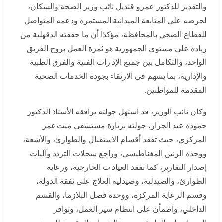
والتقدير للدكتور عمرو قنديل نائب وزير الصحة والسكان،
لحرصه على المتابعة الميدانية المستمرة ودعمه المتواصل
للقطاع الصحي بالمحافظة، مؤكدًا أن ما حققته الدقهلية من
ريادة على مستوى الجمهورية هو ثمرة العمل بروح الفريق
الواحد، والتكامل بين جميع الإدارات الفنية والفرق الطبية
والإدارية، بما يسهم في الارتقاء بجودة الخدمات الصحية
المقدمة للمواطنين.
وكان نائب الوزير، قد استهل جولته يرافقه الأستاذ الدكتور
حمودة عيد الجزار، جولته بزيارة مستشفى ميت غمر
المركزي، حيث تفقد أقسام الاستقبال والطوارئ، والأشعة،
ووحدة الرنين المغناطيسي، وراجع سجلات التردد وآليات
إصدار التقارير، كما تفقد العيادات الخارجية، ورعاية
الطوارئ، والصيدلية، وصيدلية العلاج على نفقة الدولة،
وقسم الرعاية المركزة، ووحدة فصل البلازما، والقسم
الداخلي، واطمأن على انتظام سير العمل، وتوافر