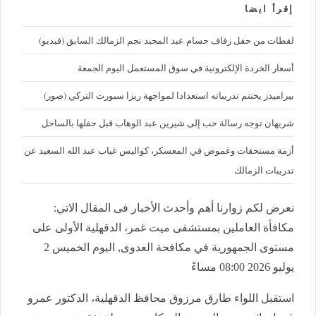
إقرأ ايضا
لقطات من حفل زفاف حسام عبد المجيد نجم الزمالك السابق (فيديو)
أسعار الخردة الإلكترونية في سوق المستعمل اليوم الجمعة
بيراميدز يختتم تدريباته استعدادا لمواجهة ريزا سبورت التركي (صور)
شريهان توجه رسالة حب إلى شيرين عبد الوهاب قبل حفلها بالساحل
أزمة مستحقات وغموض في المعسكر، كواليس غياب عبد الله السعيد عن
تدريبات الزمالك
نعرض لكم زوارنا أهم وأحدث الأخبار فى المقال الاتي:
مكافأة العاملين بمستشفى ميت غمر، الدقهلية الأولى على
مستوى الجمهورية في مكافحة العدوى, اليوم الخميس 2
يوليو 2026 08:00 مساءً
استقبل اللواء طارق مرزوق محافظ الدقهلية، الدكتور عمرو