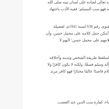
 تعالى لعباده على لسان نبيه صلى الله
نَه فهو سب المسلم؛ ففيه الأدب باجتهاد
وعلى ذلك جرت الفتوى بدار الإفتاء المصرية؛ فقد جاء في الفتوى رقم 638 لسنة 1941م، لفضيلة
سلم أمكن حمل كلامه على محمل حسن، وأن
لامهم على محمل حسن؛ لأنهم لا
 المتلفظ طريقة الشخص وتدينه وأخلاقه
ه وسلم فسقًا، ولكنه لا يكون كافرًا ولا
ام قاصدًا عالمًا مختارًا فهو كافر مرتد
تاء، كفارة سب الدين عند الغضب.