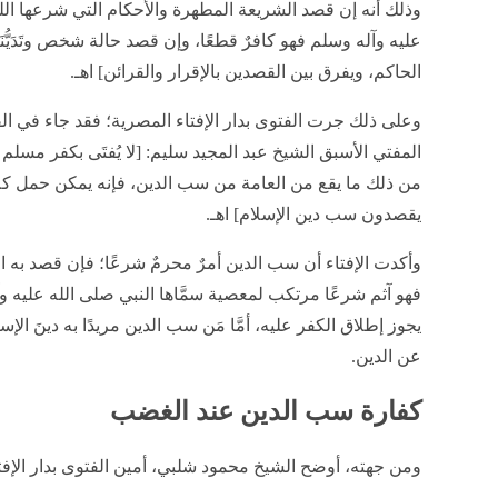
وذلك أنه إن قصد الشريعة المطهرة والأحكام التي شرعها الله
عليه وآله وسلم فهو كافرٌ قطعًا، وإن قصد حالة شخص وتَدَيُّ
الحاكم، ويفرق بين القصدين بالإقرار والقرائن] اهـ.
المفتي الأسبق الشيخ عبد المجيد سليم: [لا يُفتَى بكفر م
من ذلك ما يقع من العامة من سب الدين، فإنه يمكن حمل ك
يقصدون سب دين الإسلام] اهـ.
وأكدت الإفتاء أن سب الدين أمرٌ محرمٌ شرعًا؛ فإن قصد به
فهو آثم شرعًا مرتكب لمعصية سمَّاها النبي صلى الله عليه وآل
يجوز إطلاق الكفر عليه، أمَّا مَن سب الدين مريدًا به دينَ الإسل
عن الدين.
كفارة سب الدين عند الغضب
ومن جهته، أوضح الشيخ محمود شلبي، أمين الفتوى بدار الإف