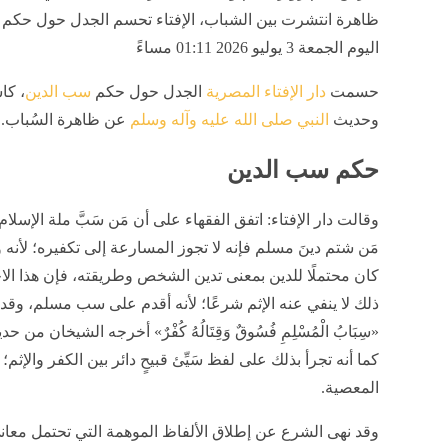
ظاهرة انتشرت بين الشباب، الإفتاء تحسم الجدل حول حكم 
اليوم الجمعة 3 يوليو 2026 01:11 مساءً
حسمت
دار الإفتاء المصرية
الجدل حول حكم
سب الدين
، كا
وحديث
النبي صلى الله عليه وآله وسلم
عن ظاهرة السُباب.
حكم سب الدين
وقالت دار الإفتاء: اتفق الفقهاء على أن مَن سَبَّ ملة الإسلام
مَن شتم دينَ مسلم فإنه لا تجوز المسارعة إلى تكفيره؛ لأنه وإ
كان محتملًا للدين بمعنى تدين الشخص وطريقته، فإن هذا الا
ذلك لا ينفي عنه الإثم شرعًا؛ لأنه أقدم على سب مسلم، وقد 
«سِبَابُ الْمُسْلِمِ فُسُوقٌ وَقِتَالُهُ كُفْرٌ» أخرجه الشيخان 
كما أنه تجرأ بذلك على لفظ سَيِّئ قبيحٍ دائر بين الكفر والإثم
المعصية.
وقد نهى الشرع عن إطلاق الألفاظ الموهمة التي تحتمل معا