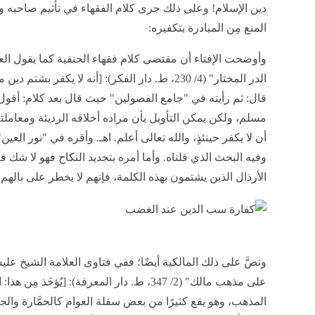
دين الإسلام! وعلى ذلك جرى كلام الفقهاء في تأثيم صاحبه 
المنع مِن المبادرة بتكفيره:
وأوضحت الإفتاء أن مقتضى كلام فقهاء الحنفية كما يقول الع
الدر المختار" (4/ 230، ط. دار الفكر): [أنه لا يكف
قال: ثم رأيته في "جامع الفصولين" حيث قال بعد كلام: أقول
مسلم، ولكن يمكن التأويل بأن مراده أخلاقه الرديئة ومعاملته 
أن لا يكفر حينئذٍ، والله تعالى أعلم. اهـ. وأقره في "نور العي
وفيه البحث الذي قلناه. وأما أمره بتجديد النكاح فهو لا شك 
الأرذال الذين يشتمون بهذه الكلمة، فإنهم لا يخطر على بالهم هذ
ونصَّ على ذلك المالكية أيضًا؛ ففي فتاوى العلامة الشيخ عل
على مذهب مالك" (2/ 347، ط. دار المعرفة): [يُؤ
المذهب، وهو يقع كثيرًا من بعض سفلة العوام كالحمَّارة والجمّ