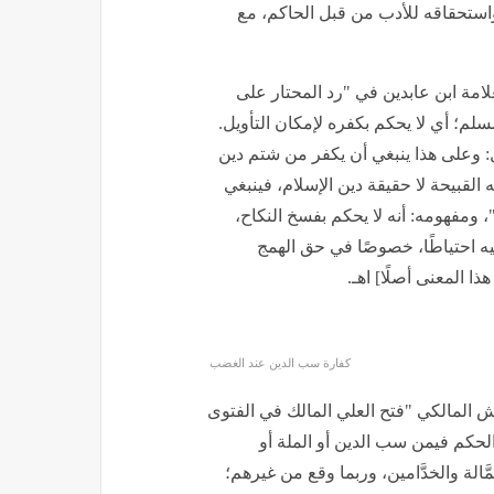
واستحقاقه للأدب من قبل الحاكم، مع
لامة ابن عابدين في "رد المحتار على
ر بشتم دين مسلم؛ أي لا يحكم بكفره لإمكان التأويل.
: وعلى هذا ينبغي أن يكفر من شتم دين
القبيحة لا حقيقة دين الإسلام، فينبغي
ن"، ومفهومه: أنه لا يحكم بفسخ النكاح،
فيه احتياطًا، خصوصًا في حق الهمج
ا المعنى أصلًا] اهـ.
كفارة سب الدين عند الغضب
يش المالكي "فتح العلي المالك في الفتوى
خَذ مِن هذا: الحكم فيمن سب الدين أو الملة أو
َالة والخدَّامين، وربما وقع من غيرهم؛