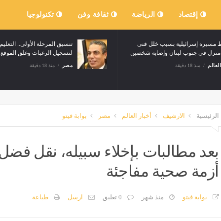
إقتصاد
الرياضة
ثقافة وفن
تكنولوجيا
مسيرة إسرائيلية بسبب خلل فنى
تنسيق المرحلة الأولى.. التعليم 
نزل فى جنوب لبنان وإصابة شخصين
لتسجيل الرغبات وغلق الموقع 7 مساء
العالم
منذ 18 دقيقة
مصر
منذ 18 دقيقة
الرئيسية
الارشيف
أخبار العالم
مصر
بوابة فيتو
بعد مطالبات بإخلاء سبيله، نقل فض
أزمة صحية مفاجئة
بوابة فيتو
منذ شهر
0 تعليق
ارسل
طباعة