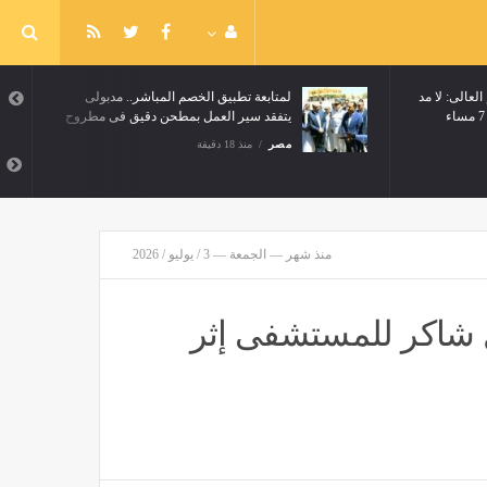
العالى: لا مد
لمتابعة تطبيق الخصم المباشر.. مدبولى
يتفقد سير العمل بمطحن دقيق فى مطروح
مصر
منذ 18 دقيقة
منذ شهر — الجمعة — 3 / يوليو / 2026
ل شاكر للمستشفى إثر