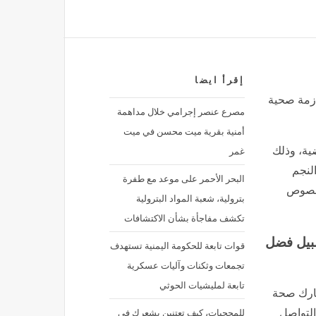
إقرأ ايضا
أزمة صحية
مصرع عنصر إجرامي خلال مداهمة
أمنية بقرية ميت محسن في ميت
غمر
ية، وذلك
لنجم
البحر الأحمر على موعد مع طفرة
ع بخصوص
بترولية، شعبة المواد البترولية
تكشف مفاجأة بشأن الاكتشافات
سبيل فضل
قوات تابعة للحكومة اليمنية تستهدف
تجمعات وثكنات وآليات عسكرية
تابعة لمليشيات الحوثي
بارك صحة
للمحجبات، كيف تعتنين بشعرك في
التواصل