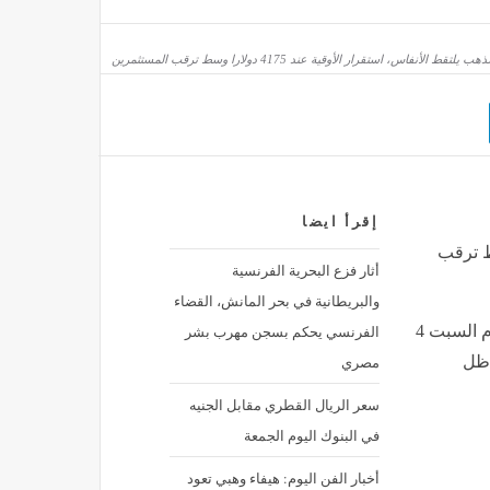
ذهب يلتقط الأنفاس، استقرار الأوقية عند 4175 دولارا وسط ترقب المستثمرين
إقرأ ايضا
عند 4175 دولارا وسط ترقب
أثار فزع البحرية الفرنسية
والبريطانية في بحر المانش، القضاء
الفرنسي يحكم بسجن مهرب بشر
خلال حركة تعاملات اليوم السبت 4
مصري
، في ظل
سعر الريال القطري مقابل الجنيه
في البنوك اليوم الجمعة
أخبار الفن اليوم: هيفاء وهبي تعود