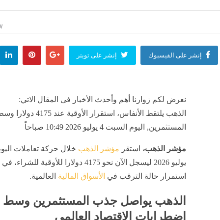
ة عنوان، شاهد مقر حفل زفاف كريستيانو رونالدو وجورجينا رودريجيز (صور)
منذ ساعة واحدة
ال
إنشر على الفيسبوك
إنشر على تويتر
وم، البلطي بـ 68 بعد الانخفاض والبوري والماكريل يبدآن بـ 150جنيها
منذ ساعة واحدة
نعرض لكم زوارنا أهم وأحدث الأخبار فى المقال الاتي:
روفات كلية التجارة جامعة عين شمس انتظام وانتساب
الذهب يلتقط الأنفاس، استقرار الأوقية 
منذ ساعة واحدة
المستثمرين, اليوم السبت 4 يوليو 2026 10:49 صباحاً
مؤشر الذهب،
استقر
مؤشر الذهب
لف ترامب يسعد، الخارجية الأمريكية تكافئ رئيس كولومبيا الجديد بـ مليار دولار
يوليو 2026 ليسجل الآن نحو 4175 دولارا للأوقية للشراء
منذ ساعة واحدة
استمرار حالة الترقب في
الأسواق المالية
العالمية.
الذهب يواصل جذب المستثمرين وسط
اضطرابات الاقتصاد العالمي