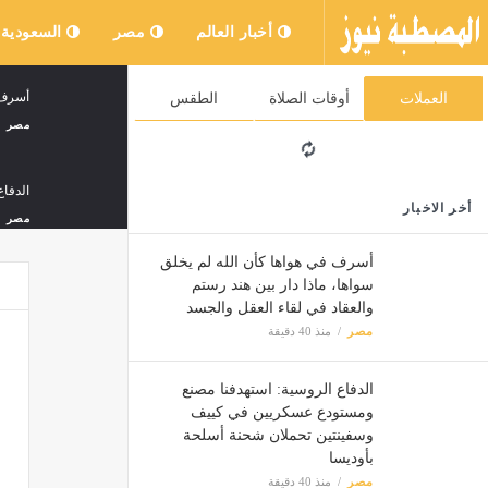
أخبار العالم
مصر
السعودية
أسرف ف
العملات
أوقات الصلاة
الطقس
مصر
الدفا
أخر الاخبار
مصر
أسرف في هواها كأن الله لم يخلق
سواها، ماذا دار بين هند رستم
سعر الخضار ال
والعقاد في لقاء العقل والجسد
مصر
مصر
منذ 40 دقيقة
الدفاع الروسية: استهدفنا مصنع
تنسيق الجامعات 2026، تعرف عل
ومستودع عسكريين في كييف
وسفينتين تحملان شحنة أسلحة
مصر
بأوديسا
مصر
منذ 40 دقيقة