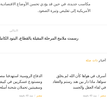
مكاسب جديدة، في حين قد يؤدي تحسن الأوضاع الاقتصادية ال
الأمريكية إلى تقليص وتيرة الصعود.
التالى
رسمت ملامح المرحلة المقبلة بالقطاع، البنود الكاملة
أخبار
ذات صلة
أسرف في هواها كأن الله لم يخلق
الدفاع الروسية: استهدفنا مص
سواها، ماذا دار بين هند رستم والعقاد
ومستودع عسكريين في كييف
في لقاء العقل والجسد
وسفينتين تحملان شحنة أسلحة
مصر
منذ 40 دقيقة
مصر
منذ 40 دقيقة