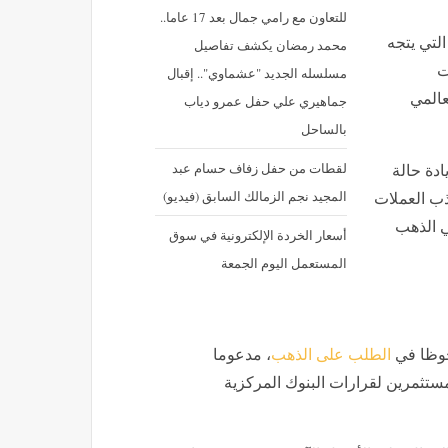
للتعاون مع رامي جمال بعد 17 عاما..
لتي يتجه
محمد رمضان يكشف تفاصيل
ت
مسلسله الجديد "عشماوي".. إقبال
عالمي
جماهيري علي حفل عمرو دياب
بالساحل
لقطات من حفل زفاف حسام عبد
دة حالة
المجيد نجم الزمالك السابق (فيديو)
ذب العملات
ي الذهب
أسعار الخردة الإلكترونية في سوق
المستعمل اليوم الجمعة
لحوظا في
الطلب على الذهب
، مدعوما
ستثمرين لقرارات البنوك المركزية