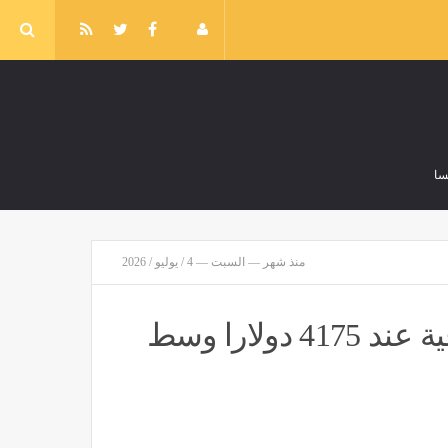
سا
منذ شهر — السبت — 4 / يوليو / 2026
دراسة هتغير مفاهيمك، علاقة شرب الماء أثناء الوجبات بالشعور بالشبع
مصر
منذ 40 دقيقة
الذهب يلتقط الأنفاس، استقرار الأوقية عند 4175 دولارا وسط
اختبارات القبول في المعاهد الفنية الصحية الشرطية 2026
مصر
منذ ساعة واحدة