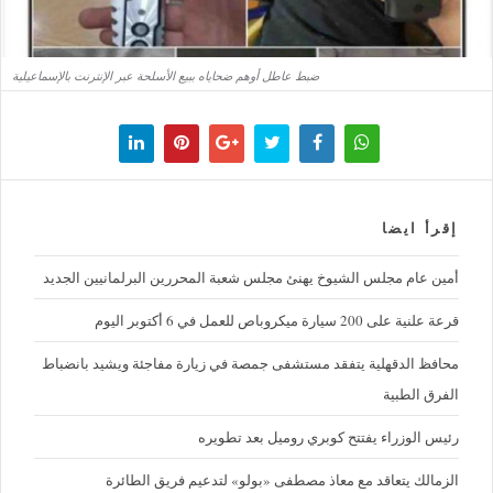
ضبط عاطل أوهم ضحاياه ببيع الأسلحة عبر الإنترنت بالإسماعيلية
إقرأ ايضا
أمين عام مجلس الشيوخ يهنئ مجلس شعبة المحررين البرلمانيين الجديد
قرعة علنية على 200 سيارة ميكروباص للعمل في 6 أكتوبر اليوم
محافظ الدقهلية يتفقد مستشفى جمصة في زيارة مفاجئة ويشيد بانضباط
الفرق الطبية
رئيس الوزراء يفتتح كوبري روميل بعد تطويره
الزمالك يتعاقد مع معاذ مصطفى «بولو» لتدعيم فريق الطائرة