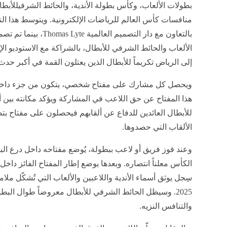
بطولات الألعاب، وكأس بطولة الأندية، والحائط الشرفيللأبطال
منافسات كأس العالم للرياضات الإلكترونية. ويتوسط هذا ال
بالتعاون مع دار التصميم 
إلى الرياض تكريماً للأبطال الذين يعتلون القمة في أكبر حد
ويحصل كل مشارك على مفتاح شخصي، يتكون من جزء داخلي 
هذا المفتاح عن حق اللاعب في المشاركة ويؤكد مكانته بين أف
للأبطال العائدين للدفاع عن ألقابهم فيحصلون على مفتاح
الألقاب التي حصدوها.
وعند فوز فريق أو لاعب ببطولة، يُوضع مفتاحه داخل درع الب
الكأس معلناً انتصاره. وبعدها يوضع إطار المفتاح الفائز داخل
سِجل يوثق أسماء الأندية واللاعبين والألعاب التي تُشكّل ملا
2025. وسيظل الحائط الشرفي للأبطال معروضاً طوال البطول
والتنافس النزيه.