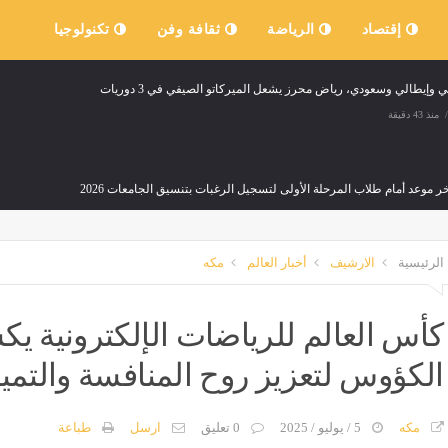
إقتصاد
الرياضة
ثقافة وفن
تكنولوجيا
وإيطالي وسعودي، رياض محرز يشعل الميركاتو الصيفي في 3 دوريات
منذ 43 دقيقة
خر موعد أمام طلاب المرحلة الأولى لتسجيل الرغبات بتنسيق الجامعات 2026
منذ 43 دقيقة
الرئيسية
الارشيف
أخبار العالم
مكه
ت الصلاة اليوم السبت في القاهرة والمحافظات
إصابة 3 أشخاص في انقلاب دراجة نارية بطريق كفر أبو ذكري بمنية النصر
منذ 44 دقيقة
مصر
منذ 44 دقيقة
كأس العالم للرياضات الإلكترونية 
إعلام عبري: أمريكا ت
الكؤوس لتعزيز روح المنافسة والتميز ف
مصر
منذ 44 دقيقة
مكه
5 / يوليو / 2025
0 تعليق
ارسل
طباعة