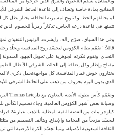
وبالمقابل، يسلّم اللاعبون والفرق الذين خرجوا من المنافسة 
المفاتيح بمادة خاصة وتضاف إلى قاعدة الحائط الشرفي للأب
لم يحالفهم الحظ. وكتتويجٍ لمسيرته الحافلة، يختار بطل كل ل
تثبيتها في قاعدة درعه الخاص، تذكاراً رمزياً للخصوم الذين 
وفي هذا السياق، صرّح رالف رايشرت، الرئيس التنفيذي لمؤ
قائلاً: "صُمّم نظام الكؤوس ليجسّد روح المنافسة ويخلّد رح
التحدي. وتقوم فكرته الجوهرية على تحويل الجهود المبذول
مفتاح وإطار وكل إضافة إلى الحائط الشرفي للأبطال الطموح
يختارون خوض غمار المنافسة. كل مواجهةتحمل ذكرى لا تُمح
الذي يدون اليوم بحروف من ذهب على الحائط الشرفي للأبط
وصُمّم كأس 
ليجسّد مزيجاً من الفخامة والإبداع. ويتألف التصميم من مثل
الثقافة السعودية الأصيلة، بينما تجسّد الكرة الأرضية التي تزي