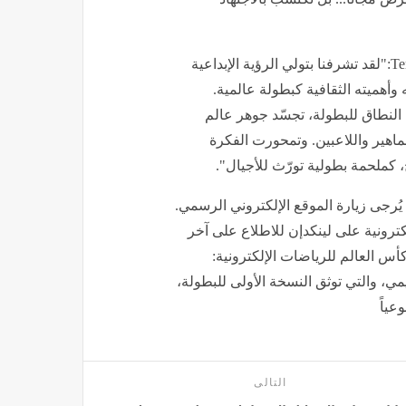
وبدوره قال كريس شارب، المدير الإبداعي في Territory Studio:"لقد تشرفنا بتولي الرؤية الإبداعية
هميته الثقافية كبطولة عالمية.
النطاق للبطولة، تجسّد جوهر عالم
ماهير واللاعبين. وتمحورت الفكرة
 كملحمة بطولية تورّث للأجيال".
يُرجى زيارة الموقع الإلكتروني الرسمي.
رونية على لينكدإن للاطلاع على آخر
أس العالم للرياضات الإلكترونية:
يمي، والتي توثق النسخة الأولى للبطولة،
التالى