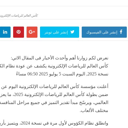
ار اللحوم اليوم بالأسواق
"مياه القا
منذ 44 دقيقة
مصر
منذ 44 دق
كأس العالم للرياضات الإلكترو
إنشر على الفيسبوك
إنشر على تويتر
شيرين تغني مع محمود الليثي "عم ا
منذ 44 دقيقة
مصر
منذ 44 دقيقة
نعرض لكم زوارنا أهم وأحدث الأخبار فى المقال الاتي:
كأس العالم للرياضات الإلكترونية يكشف عن عودة نظام الك
نسخة 2025, اليوم السبت 5 يوليو 2025 06:50 مساءً
أعلنت مؤسسة كأس العالم للرياضات الإلكترونية اليوم عن 
ضمن بطولة كأس ا
العالمي، ويرسّخ مبدأ تقدير التميز في جميع مراحل المنافسة،
مختلف الألعاب.
وانطلق نظام الكؤوس لأو