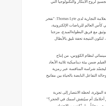
دٍ لروح الابتكار والتكنولوجيا التي
من جانبه، قال ليام مالوري-فيبرت، رئيس قسم التسويق والعلامة التجارية لدى Thomas Lyte: "نفخر
دية في كأس العالم للرياضات الإلكترونية،
الوثيق مع فريق البطولةالمبدع، مزجنا
لتكون النتيجة تحفة تليق بالأبطال
لسينمائي لنظام الكؤوس، من إنتاج
 وقد قُدّم الفيلم ضمن بيئة ديناميكية ثلاثية الأبعاد
، ليجسّد شراسة المنافسة عبر رمزية
حالة التفاعل النابضة بالحياة بين مفاتيح
ة المؤثرة، لحظة الانتصار إلى تجربة
م أحلامك أم سيُنقش اسمك في الحجر؟"
رص مجاناً... بل تُكتسب بالاجتهاد