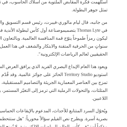
استُلهمت فكرة المقابض الملتوية من أسلاك الحاسوب، في تجسي
تمثل جوهر البطولة.
في Thomas Lyte بتصميموصناعة أول كأس لبطولة الأن
ليكون رمزاً طموحاً يتوّج قمة المنافسة العالمية. وبالتعاون 
سنواتٍ من الحرفية المتقنة والابتكار والشغف في هذا العمل، 
الحقيقيين لعالم الرياضات الإلكترونية".
ويعود هذا العام الإبداع البصري الفريد الذي يرافق العرض ا
استوديو Territory Studio الحائز على جوائز عالمية.
تمزج بين العناصر المعمارية الجريئة والتصاميم المستقبلية
المثلثات، والتحولات الرملية التي ترمز إلى التغيّر المستمر، و
اللاعبين.
ويُحوّل السرد المتتابع للأحداث، المدعوم بالإيقاعات الحماسي
بصرية آسرة. ويطرح نص الفيلم سؤالاً محورياً: "هل ستتحط
مؤكداً أن: "في كأس العالم للرياضات الإلكترونية، لا تُمنح الف