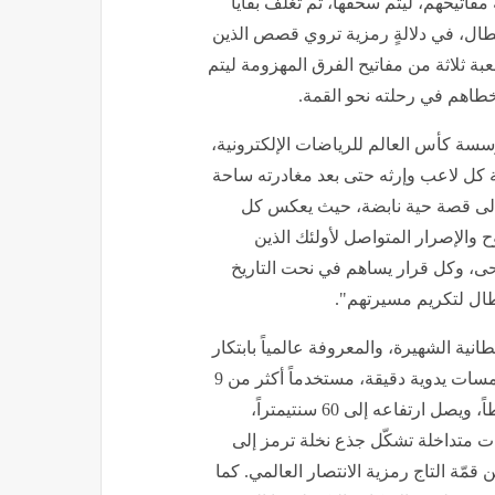
مفاتيحهم، ليتم سحقها، ثم تُغلف بقايا
طال، في دلالةٍ رمزية تروي قصص الذين
عبة ثلاثة من مفاتيح الفرق المهزومة ليتم
تخطاهم في رحلته نحو القمة.
سسة كأس العالم للرياضات الإلكترونية،
لة كل لاعب وإرثه حتى بعد مغادرته ساحة
ة إلى قصة حية نابضة، حيث يعكس كل
 والإصرار المتواصل لأولئك الذين
ى، وكل قرار يساهم في نحت التاريخ
ال لتكريم مسيرتهم".
بطولة الأندية بالتعاون مع دارThomas Lyte البريطانية الشهيرة، والمعروفة عالمياً بابتكار
وصيانة بعض أشهر الكؤوس العالمية. وجاء تصميم الكأس بلمسات يدوية دقيقة، مستخدماً أكثر من 9
كيلوجرامات من الفضة النقية المطلية بالذهب عيار 24 قيراطاً، ويصل ارتفاعه إلى 60 سنتيمتراً،
ثات متداخلة تشكّل جذع نخلة ترمز إلى
ن قمّة التاج رمزية الانتصار العالمي. كما