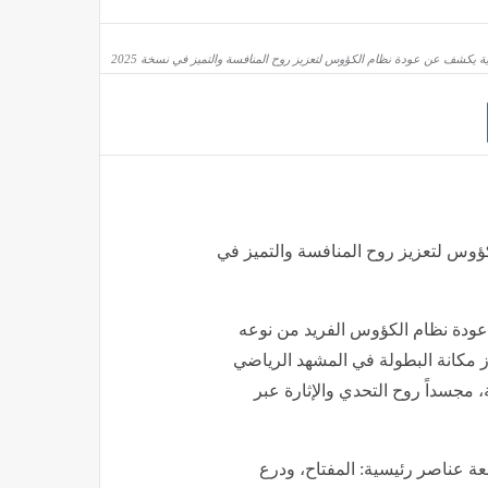
هرة" تعلن عودة الخدمة إلى حلوان بعد صيانة وتغيير المحابس بمحطة التبين
يقة
نية يكشف عن عودة نظام الكؤوس لتعزيز روح المنافسة والتميز في نسخة 2025
لمجال كله" بحفلها في الساحل الشمالي (فيديو وصور)
ؤوس لتعزيز روح المنافسة والتميز في
عودة نظام الكؤوس الفريد من نوعه
لعالم للرياضات الإلكترونية 2025، ما يعزز مكانة البطولة في المشهد الرياضي
 مجسداً روح التحدي والإثارة عبر
ل مرة في نسخة 2024، ويتميز بأربعة عناصر رئيسية: المفتاح، ودرع