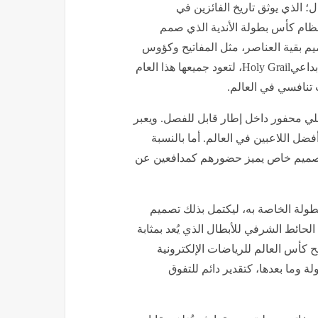
؛ الذي يوثق تاريخ الفائزين في
نظام كأس بطولة الأندية الذي صمم
العالمية Thomas Lyte، بينما تم تصميم بقية العناصر، مثل المفاتيح وكؤوس
الألعاب والحائط الشرفي للأبطال، بالشراكة مع الاستوديو الإبداعيHoly Grail، لتعود جميعها هذا العام
ث تنافسي في العالم.
محفور داخل إطار قابل للفصل. ويعبر
ضل اللاعبين في العالم. أما بالنسبة
 بتصميم خاص يميز حضورهم كمدافعين عن
طولة الخاصة به، ليكتمل بذلك تصميم
 الحائط الشرفي للأبطال الذي يُعد بمثابة
مح كأس العالم للرياضات الإلكترونية
ة وما بعدها، كتقدير دائم للتفوق