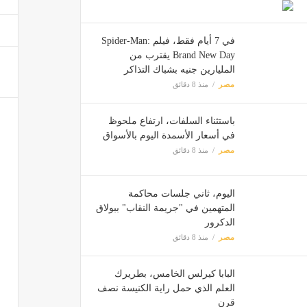
يصل إلى 22 جنيها، ارتفاع ملحوظ في أسع
مصر
في 7 أيام فقط، فيلم Spider-Man:
Brand New Day يقترب من
المليارين جنيه بشباك التذاكر
6 حالات تمنعك من تناول حقن المونجارو
مصر
منذ 8 دقائق
مصر
باستثناء السلفات، ارتفاع ملحوظ
في أسعار الأسمدة اليوم بالأسواق
مصر
منذ 8 دقائق
اليوم، ثاني جلسات محاكمة
المتهمين في "جريمة النقاب" ببولاق
الدكرور
مصر
منذ 8 دقائق
البابا كيرلس الخامس، بطريرك
العلم الذي حمل راية الكنيسة نصف
قرن