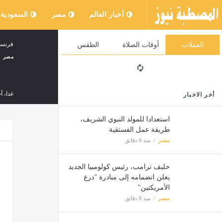
أخبار العالم
مصر
السعودية
فرنسي 
العملات
أوقات الصلاة
الطقس
مصر
غدا، آ
أخر الاخبار
مصر
استعدادا للمولد النبوي الشريف،
طريقة عمل الفستقية
مواقي
مصر
منذ 8 دقائق
مصر
حليف ترامب، رئيس كولومبيا الجديد
يعلن انضمامه إلى مبادرة "درع
الأمريكتين"
مصر
منذ 8 دقائق