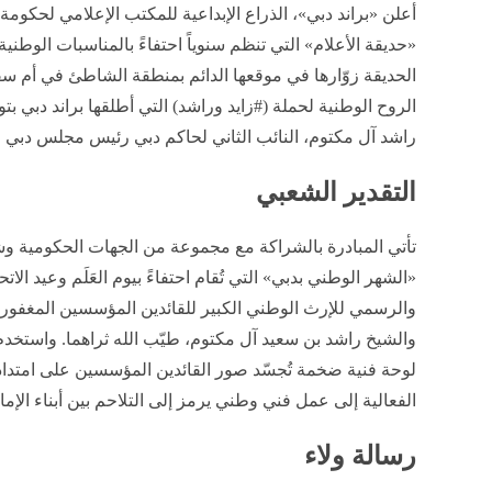
أعلن «براند دبي»، الذراع الإبداعية للمكتب الإعلامي لحكومة
«حديقة الأعلام» التي تنظم سنوياً احتفاءً بالمناسبات الوطن
الروح الوطنية لحملة (#زايد وراشد) التي أطلقها براند دبي ب
راشد آل مكتوم، النائب الثاني لحاكم دبي رئيس مجلس دبي لل
التقدير الشعبي
تأتي المبادرة بالشراكة مع مجموعة من الجهات الحكومية و
«الشهر الوطني بدبي» التي تُقام احتفاءً بيوم العَلَم وعيد الا
والرسمي للإرث الوطني الكبير للقائدين المؤسسين المغفور ل
الفعالية إلى عمل فني وطني يرمز إلى التلاحم بين أبناء الإما
رسالة ولاء