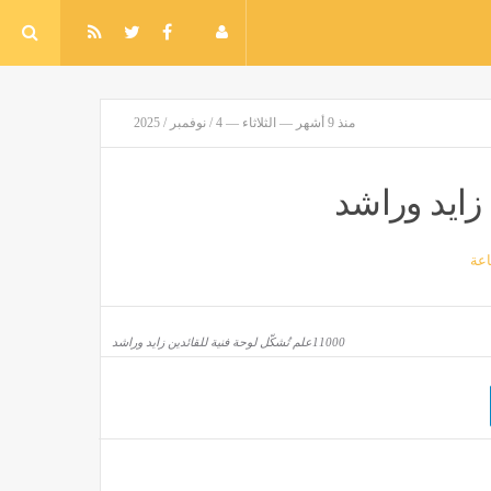
منذ 9 أشهر — الثلاثاء — 4 / نوفمبر / 2025
عة
11000علم تُشكّل لوحة فنية للقائدين زايد وراشد