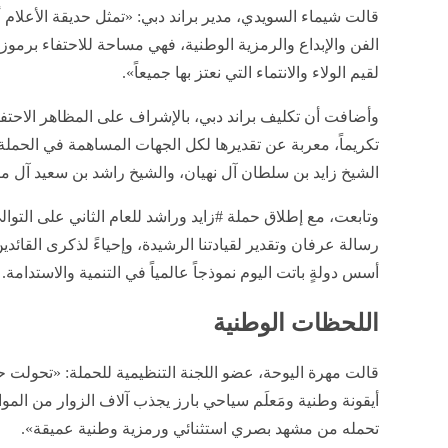
قالت شيماء السويدي، مدير براند دبي: «تمثل حديقة الأعلام أ
الفن والإبداع والرمزية الوطنية، فهي مساحة للاحتفاء برمو
لقيم الولاء والانتماء التي نعتز بها جميعاً».
وأضافت أن تكليف براند دبي، بالإشراف على المظاهر الاحتفا
تكريماً، معربة عن تقديرها لكل الجهات المساهمة في الحملة 
الشيخ زايد بن سلطان آل نهيان، والشيخ راشد بن سعيد آل مك
وتابعت، مع إطلاق حملة #زايد وراشد للعام الثاني على التوال
رسالة عرفان وتقدير لقيادتنا الرشيدة، وإحياءً لذكرى القائدين
أسس دولةٍ باتت اليوم نموذجاً عالمياً في التنمية والاستدامة.
اللحظات الوطنية
قالت مهرة اليوحة، عضو اللجنة التنظيمية للحملة: «تحولت حد
أيقونة وطنية ومَعلَم سياحي بارز يجذب آلاف الزوار من الموا
تحمله من مشهد بصري استثنائي ورمزية وطنية عميقة».