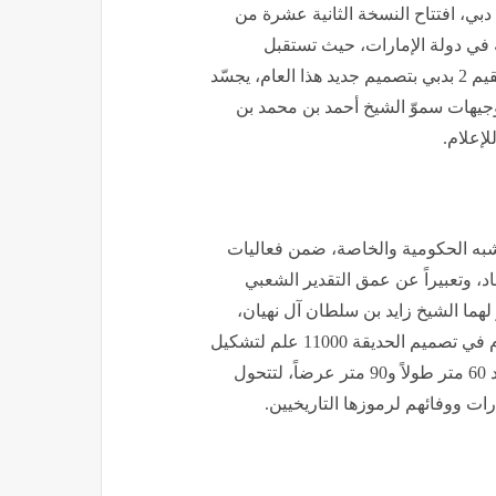
 دبي، افتتاح النسخة الثانية عشرة من
ية في دولة الإمارات، حيث تستقبل
الحديقة زوّارها في موقعها الدائم بمنطقة الشاطئ في أم سقيم 2 بدبي بتصميم جديد هذا العام، يجسّد
توجيهات سموّ الشيخ أحمد بن محمد بن
إعلام.
شبه الحكومية والخاصة، ضمن فعاليات
تحاد، وتعبيراً عن عمق التقدير الشعبي
هما الشيخ زايد بن سلطان آل نهيان،
والشيخ راشد بن سعيد آل مكتوم، طيّب الله ثراهما. واستخدم في تصميم الحديقة 11000 علم لتشكيل
لوحة فنية ضخمة تُجسّد صور القائدين المؤسسين على امتداد 60 متر طولاً و90 متر عرضاً، لتتحول
رات ووفائهم لرموزها التاريخيين.