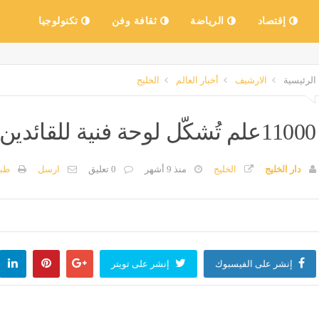
إقتصاد
الرياضة
ثقافة وفن
تكنولوجيا
الرئيسية
الارشيف
أخبار العالم
الخليج
11000علم تُشكّل لوحة فنية للقائدين زايد وراشد
دار الخليج
الخليج
منذ 9 أشهر
0 تعليق
ارسل
طبا
إنشر على الفيسبوك
إنشر على تويتر