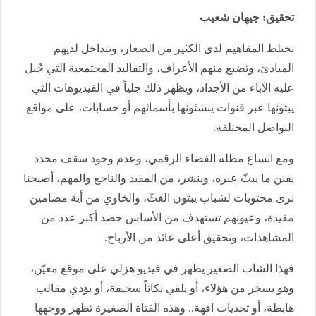
تحقيق: جيهان شعيب
تختلط المفاهيم لدى الكثير من الصغار، وتتداخل لديهم
المبادئ، وتضيع منهم الأعراف، والتقاليد المجتمعية التي جُبل
عليه الآباء من الأجداد، ويظهر ذلك جلياً في الفيديوهات التي
يبثونها عبر قنوات ينشئونها بأسمائهم أو حسابات، على مواقع
التواصل المختلفة.
ومع اتساع مظلة الفضاء الرقمي، وعدم وجود سقف محدد
يقنن ما يبثّ عبره، وينشر، من المفيد والناجع والمهم، أصبحنا
نرى محتويات لشباب يبثون الغثّ، والخاوي من أية مضامين
مفيدة، وعيونهم تستهدف من الأساس حصد أكبر عدد من
المشاهدات، وتحقيق أعلى عائد من الأرباح.
فهذا الشاب الصغير يظهر في فيديو هزلي على موقع معيّن،
وهو يسخر من هؤلاء، أو يلقي نكاتاً سخيفة، أو يؤدي مقالب
هابطة، أو تحديات افهة.. وهذه الفتاة الصغيرة تظهر ووجهها