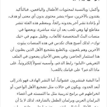
وأكمل: وبالنسبة لمحتويات الأطفال واليافعين، فبالتأكيد
يقتدون بالآخرين، سواء بنشر محتوى بدون أي معنى أو هدف،
أو بإعادة نشر آخر يجدونه رائجاً، ومعظم هذه الفئة تنشر
مقاطع لها وهي تلعب بعد أن تبثه مباشرة، وبعضها في
منصات البثّ المتخصصة للألعاب، وقليل منهم في «تيك
توك»، لذلك أصبح هناك تكدس في هذه المنصات ببثوث
الآخرين وهم يلعبون، وبالطبع بتشجيع الأهل الذين يظنون أن
هذا استثمار الحاضر، وفي بعض الأحيان يضعون في الملف
التعريفي «البايو» رابط الدعم، وأسميه تسولاً إلكترونياً، على
ماذا الدعم؟ على قيامك باللعب!
أما البقية فينشرون عشوائياً، أما النشر الهادف فهو نادر إلى
أبعد الحدود، ويكون في حالات مثل تشجيع الأهل الواعين، أو
انخراطهم في برامج تدريبية مثل ما التمسته في أعضاء
البرلمان العربي وبرلمان الطفل بالشارقة، لذلك لا بدّ أن
يدعم الأهالي أطفالهم لتقديم محتوى إيجابي وهادف، وليس