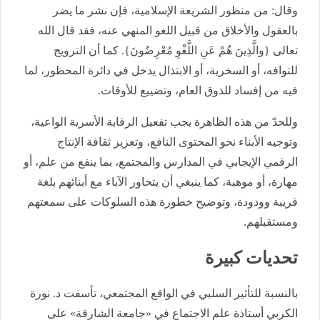
وقال: من منظور الشريعة الإسلامية، فإن نشر ما يضر
بالعقول والأخلاق من قبيل اللغو المنهي عنه، فقد قال الله
تعالى {والَّذِينَ هُمْ عَنِ اللَّغْوِ مُعْرِضُونَ}. كما أن الترويج
للتوافه، أو السخرية، أو الابتذال يدخل في دائرة المحظور، لما
فيه من إفساد للذوق العام، وتضييع للأوقات.
وللحدّ من هذه الظاهرة يجب تفعيل الرقابة الأسرية الواعية،
وتوجيه الأبناء نحو المحتوى النافع، وتعزيز ثقافة الإنتاج
الرقمي الإيجابي في المدارس والمجتمع، بما ينفع من علم، أو
مهارة، أو موهبة، كما ينبغي أن يتحاور الآباء مع أبنائهم بلغة
قريبة وودودة، وتوضيح خطورة هذه السلوكات على سمعتهم
ومستقبلهم.
تحديات كبيرة
بالنسبة للتأثير السلبي في الواقع المجتمعي، تأسفت د. نورة
الكربي أستاذة علم الاجتماع في «جامعة الشارقة» على