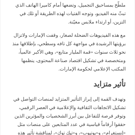
ملطّخ بمساحيق التجميل، وتضعها أمام كاميرا الهاتف الذي
تبثّ منه الفيديو، وتوجه الفتيات لهذه الطريقة أو تلك في
التزين، أو ارتداء ملابس معيّنة.
مع هذه الفيديوهات الضحلة لصغار، وقفت الإمارات ولاتزال
برؤيتها الرشيدة في مواجهة كل تافه وسطحي، بإطلاقها منذ
نحو ثلاث سنوات «قمة المليار متابع»، وهي الأكبر عالمياً،
ومتخصصة في تشكيل اقتصاد صناعة المحتوى، ينظمها
المكتب الإعلامي لحكومة الإمارات.
تأثير متزايد
وتهدف القمة إلى إبراز التأثير المتزايد لمنصات التواصل في
تشكيل الاتجاهات الثقافية والإعلامية في العصر الرقمي،
وتوفر فرصة للتفاعل بين أبرز الشخصيات والمؤثرين الذين
حققوا أرقاماً قياسية في عدد المتابعين على منصات مثل
«إنستغرام»، و«يوتيوب»، و«تيك توك»، لمناقشة تأثير هذه