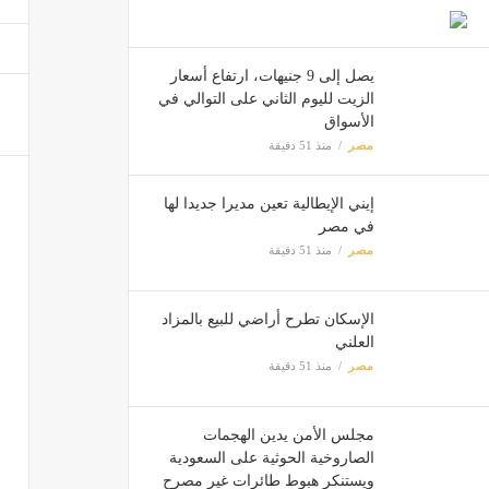
وصلة 
مصر
يصل إلى 9 جنيهات، ارتفاع أسعار
الزيت لليوم الثاني على التوالي في
الأسواق
آبل تكشف عن 
مصر
منذ 51 دقيقة
مصر
إيني الإيطالية تعين مديرا جديدا لها
في مصر
المعام
مصر
منذ 51 دقيقة
مصر
الإسكان تطرح أراضي للبيع بالمزاد
العلني
صوت م
مصر
منذ 51 دقيقة
مصر
مجلس الأمن يدين الهجمات
الصاروخية الحوثية على السعودية
ويستنكر هبوط طائرات غير مصرح