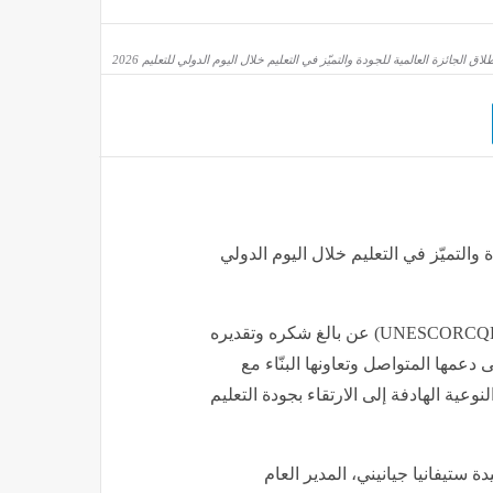
ور)
الجائزة العالمية للجودة والتميّز في التعليم خلال اليوم الدولي للتعليم 2026
والتميّز في التعليم خلال اليوم الدولي
أعرب مركز اليونسكو الإقليمي للجودة والتميّز في التعليم (UNESCORCQE) عن بالغ شكره وتقديره
وصلة رقص لحسام عبد المجيد وعروسته في حفل زفافه
 دعمها المتواصل وتعاونها البنّاء مع
مصر
منذ 5 ساعات
نوعية الهادفة إلى الارتقاء بجودة التعليم
ستيفانيا جيانيني، المدير العام