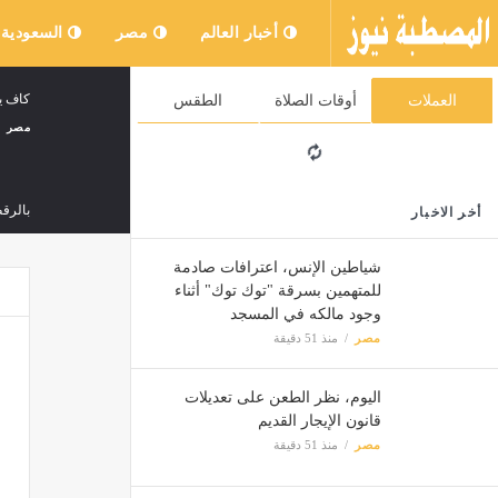
أخبار العالم
مصر
السعودية
كاف يمنح 
العملات
أوقات الصلاة
الطقس
مصر
بالرقص
أخر الاخبار
مصر
شياطين الإنس، اعترافات صادمة
للمتهمين بسرقة "توك توك" أثناء
وجود مالكه في المسجد
لسد ا
مصر
منذ 51 دقيقة
مصر
اليوم، نظر الطعن على تعديلات
قانون الإيجار القديم
اليوم،
مصر
منذ 51 دقيقة
مصر