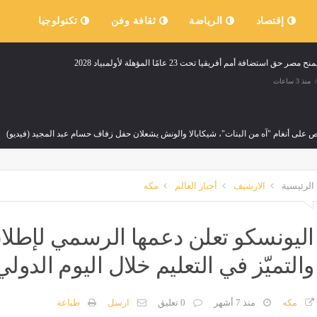
إقتصاد
الرياضة
ثقافة وفن
تكنولوجيا
مصر حق استضافة أمم أفريقيا تحت 23 عامًا المؤهلة لأولمبياد 2028
منذ 3 ساعات
 على أنغام "آه من البنات"، شيكابالا والونش يشعلان حفل زفاف حسام عبد المجيد (فيديو)
منذ 3 ساعات
الرئيسية
الارشيف
أخبار العالم
مكه
لعجز، الأطباء تطالب الصحة بكشف قواعد حركة النيابات وحدود القبول بكل مستشفى
منذ 3 ساعات
اليونسكو تعلن دعمها الرسمي لإطلاق 
والتميّز في التعليم خلال اليوم الدولي للت
 إعلان نتيجة تنسيق القبول لرياض الأطفال والصف الأول الابتدائي بالمعاهد الأزهرية
منذ 3 ساعات
مكه
منذ 7 أشهر
0 تعليق
ارسل
طباعة