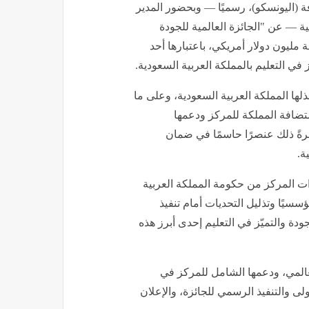
فة (اليونسكو)، رسميًا — وبحضور المدير
ية — عن "الجائزة العالمية للجودة
لتعليم" بمناسبة اليوم الدولي للتعليم 2026، بقيمة مليون دولار أمريكي، باعتبارها أحد
ز في التعليم بالمملكة العربية السعودية.
ذلها المملكة العربية السعودية، وعلى ما
ستضافة المملكة للمركز ودعمها
رةً ذلك عنصرًا حاسمًا في ضمان
ة.
ات المركز من حكومة المملكة العربية
سسيًا وتذليل التحديات أمام تنفيذ
ودة والتميّز في التعليم إحدى أبرز هذه
عالمي، ودعمها الشامل للمركز في
لى والتنفيذ الرسمي للجائزة، والإعلان