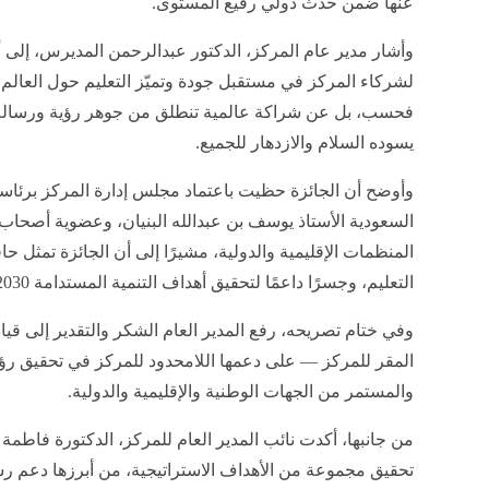
عنها ضمن حدث دولي رفيع المستوى.
وأشار مدير عام المركز، الدكتور عبدالرحمن المديرس، إلى 
لشركاء المركز في مستقبل جودة وتميّز التعليم حول العالم، م
فحسب، بل عن شراكة عالمية تنطلق من جوهر رؤية ورسالة 
يسوده السلام والازدهار للجميع.
وأوضح أن الجائزة حظيت باعتماد مجلس إدارة المركز برئاسة 
السعودية الأستاذ يوسف بن عبدالله البنيان، وعضوية أصحاب ا
المنظمات الإقليمية والدولية، مشيرًا إلى أن الجائزة تمثل حافزً
التعليم، وجسرًا داعمًا لتحقيق أهداف التنمية المستدامة 2030.
وفي ختام تصريحه، رفع المدير العام الشكر والتقدير إلى قيا
المقر للمركز — على دعمها اللامحدود للمركز في تحقيق رؤيت
والمستمر من الجهات الوطنية والإقليمية والدولية.
من جانبها، أكدت نائب المدير العام للمركز، الدكتورة فاطمة
تحقيق مجموعة من الأهداف الاستراتيجية، من أبرزها دعم رس