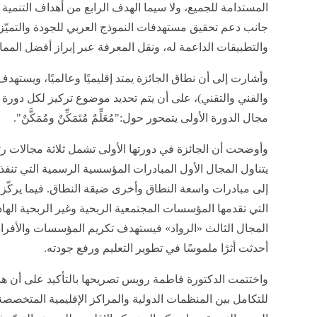
المستدامة للجميع، ولا سيما الهدف الرابع من أهداف التنمية 
جانب دعم تحقيق مستهدفات النموذج العربي للجودة والتميّز
والتطبيقات الداعمة له، ونقل المعرفة عبر إبراز أفضل المما
وأشارت إلى أن نطاق الجائزة يمتد إقليميًا وعالميًا، ويستهد
والفني والتقني)، على أن يتم تحديد موضوع تركيز لكل دورة و
مجال الدورة الأولى يتمحور حول:"مُعَلِّمٌ مُتَمَكِّنٌ ومُمَكَّنٌ".
وأوضحت أن الجائزة في دورتها الأولى تشمل ثلاثة مجالات ر
يتناول المجال الأول المبادرات المؤسسية الرسمية التي تنفذ
إلى مبادرات واسعة النطاق وأخرى ضيقة النطاق. فيما يركّز ا
التي تقدمها المؤسسات المجتمعية الربحية وغير الربحية الهاد
المجال الثالث «الرواد» فيستهدف تكريم المؤسسات والأفراد 
أحدثت أثرًا ملموسًا في تطوير التعليم ورفع جودته.
واختتمت الدكتورة فاطمة رويس تصريحها بالتأكيد على أن هذا ال
للتكامل بين المنظمات الدولية والمراكز الإقليمية المتخصص