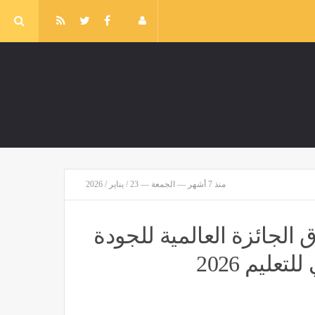
منذ 7 أشهر — الجمعة — 23 / يناير / 2026
الجائزة العالمية للجودة
عليم 2026
"يويفا" دفع أموالا لعشيقته، فضيحة نسائية تزلزل عرش إنفانتينو
مصر
منذ 3 ساعات