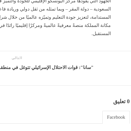
الجهود التي يقودها مركز اليونسكو الإقليمي للجودة والتميّز في
السعودية – دولة المقر – وبما تمثله من ثقل دولي وريادة فاع
المستدامة، لتعزيز جودة التعليم وتميّزه عالميًا من خلال ش
مكانة المملكة منصةً معرفيةً عالميةً ومركزًا إقليميًا رائدًا 
المستقبل.
التالى
"سانا": قوات الاحتلال الإسرائيلي تتوغل في منطقة 
0 تعليق
Facebook