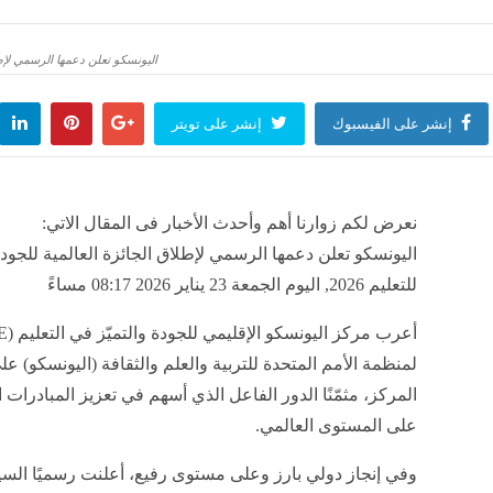
رقص لعمرو دياب مع لجين خليفة موديل "لولا البنات" تشعل حفل الساحل الشمالي (فيديو وص
اليونسكو تعلن دعمها الرسمي لإطلاق 
منذ 3 ساعات
إنشر على الفيسبوك
إنشر على تويتر
ميزة جديدة في iOS 27 تجعل الإنترنت أسرع على الآيفون
منذ 3 ساعات
نعرض لكم زوارنا أهم وأحدث الأخبار فى المقال الاتي:
لة بالمثل وإجراءات بدءا من اليوم، إسبانيا تصعد مع إيطاليا على خلفية أزمة مهاجري سبتة
اليونسكو تعلن دعمها الرسمي لإطلاق الجائزة العالمية للجودة 
منذ 3 ساعات
للتعليم 2026, اليوم الجمعة 23 يناير 2026 08:17 مساءً
صر، أنغام تتألق في حفلها بالساحل وسط حضور كوكبة من نجوم الفن (فيديو وصور)
لمنظمة الأمم المتحدة للتربية والعلم والثقافة (اليونسكو) على
منذ 3 ساعات
المركز، مثمّنًا الدور الفاعل الذي أسهم في تعزيز المبادرات ال
على المستوى العالمي.
وفي إنجاز دولي بارز وعلى مستوى رفيع، أعلنت رسميًا السيدة 