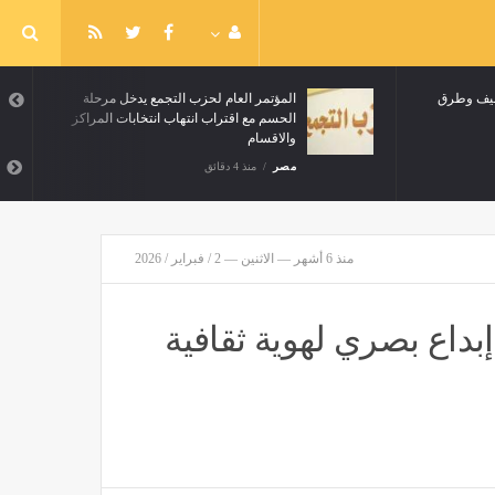
صيف وطرق
المؤتمر العام لحزب التجمع يدخل مرحلة
الحسم مع اقتراب انتهاب انتخابات المراكز
والاقسام
مصر
منذ 4 دقائق
منذ 6 أشهر — الاثنين — 2 / فبراير / 2026
بداع بصري لهوية ثقافية