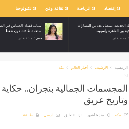
إقتصاد
الرياضة
ثقافة وفن
تكنولوجيا
 الحديدية: تشغيل عدد من القطارات
أسباب فقدان الحماس في ال
فية بين القاهرة وأسيوط
استعادة طاقتك دون ضغط
منذ 4 دقائق
مصر
منذ 4 دقائق
الرئيسية
الارشيف
أخبار العالم
مكه
المجسمات الجمالية بنجران.. حكاية إ
وتاريخ عريق
مكه
منذ 6 أشهر
0 تعليق
ارسل
طباعة