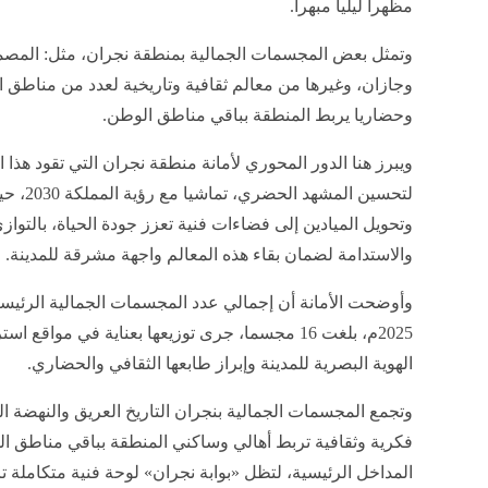
مظهرا ليليا مبهرا.
وتمثل بعض المجسمات الجمالية بمنطقة نجران، مثل: المصم
وجازان، وغيرها من معالم ثقافية وتاريخية لعدد من مناطق ا
وحضاريا يربط المنطقة بباقي مناطق الوطن.
ويبرز هنا الدور المحوري لأمانة منطقة نجران التي تقود هذا ا
لتحسين ا
وتحويل الميادين إلى فضاءات فنية تعزز جودة الحياة، بالتوازي
والاستدامة لضمان بقاء هذه المعالم واجهة مشرقة للمدينة.
وأوضحت الأمانة أن إجمالي عدد المجسمات الجمالية الرئيسي
2025م، بلغت 16 مجسما، جرى توزيعها بعناية في مواق
الهوية البصرية للمدينة وإبراز طابعها الثقافي والحضاري.
وتجمع المجسمات الجمالية بنجران التاريخ العريق والنهضة الت
فكرية وثقافية تربط أهالي وساكني المنطقة بباقي مناطق الم
المداخل الرئيسية، لتظل «بوابة نجران» لوحة فنية متكاملة 