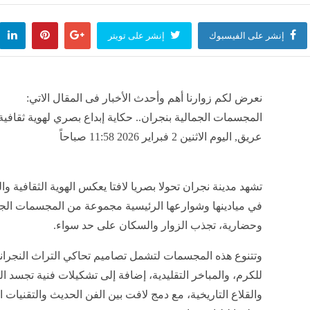
إنشر على الفيسبوك
إنشر على تويتر
نعرض لكم زوارنا أهم وأحدث الأخبار فى المقال الاتي:
المجسمات الجمالية بنجران.. حكاية إبداع بصري لهوية ثقافية 
عريق, اليوم الاثنين 2 فبراير 2026 11:58 صباحاً
تشهد مدينة نجران تحولا بصريا لافتا يعكس الهوية الثقافية و
في ميادينها وشوارعها الرئيسية مجموعة من المجسمات الجم
وحضارية، تجذب الزوار والسكان على حد سواء.
وتتنوع هذه المجسمات لتشمل تصاميم تحاكي التراث النجراني 
للكرم، والمباخر التقليدية، إضافة إلى تشكيلات فنية تجسد ا
والقلاع التاريخية، مع دمج لافت بين الفن الحديث والتقنيات ا