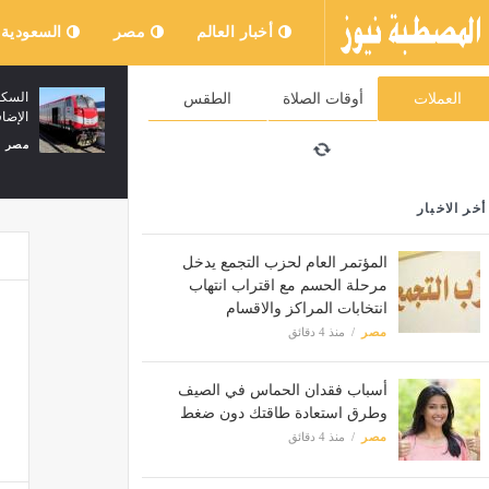
أخبار العالم
مصر
السعودية
موعد عرض مسلسل حب على ورق الحلقة
السكك
العملات
أوقات الصلاة
الطقس
42، هل تنجو لين بعد الحادث الذي تعرضت
الإضا
له؟
مصر
مصر
منذ 4 دقائق
أخر الاخبار
المؤتمر العام لحزب التجمع يدخل
مرحلة الحسم مع اقتراب انتهاب
انتخابات المراكز والاقسام
مصر
منذ 4 دقائق
أسباب فقدان الحماس في الصيف
وطرق استعادة طاقتك دون ضغط
مصر
منذ 4 دقائق