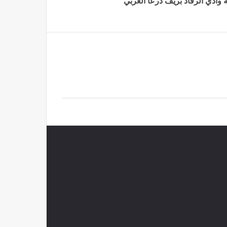
وادي الرقاد ‏بريف درعا الغربي‎