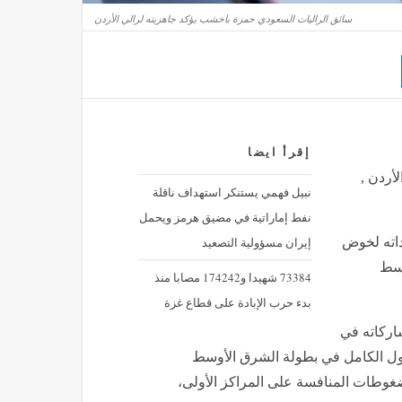
سائق الراليات السعودي حمزة باخشب يؤكد جاهزيته لرالي الأردن
إقرأ ايضا
أردن ,
نبيل فهمي يستنكر استهداف ناقلة
نفط إماراتية في مضيق هرمز ويحمل
إيران مسؤولية التصعيد
داته لخوض
وسط
73384 شهيدا و174242 مصابا منذ
بدء حرب الإبادة على قطاع غزة
اركاته في
ل الكامل في بطولة الشرق الأوسط
ن ضغوطات المنافسة على المراكز الأولى،