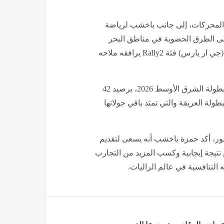
لمحركات، إلى جانب باخشب لرياضة
ى الطرق الحصوية في مناطق البحر
الميت ووادي الأردن بمعنويات عالية، مستخدماً سيارة تويوتا (جي ار يارس) فئة Rally2 يرافقه ملاحه
وحالياً يحتل حمزة باخشب المركز الثاني في الترتيب العام لبطولة الشرق الأوسط 2026، برصيد 42
لة العريقة والتي تمتد باقي جولاتها
ور، أكد حمزة باخشب أنه يسعى لتقديم
نتيجة إيجابية وكسب المزيد من التجارب
 التنافسية في عالم الراليات.