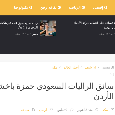
إقتصاد
الرياضة
ثقافة وفن
تكنولوجيا
 تساعد على انتظام حركة الأمعاء
ريال مدريد يفوز على فيرينكف
 الهضم
المجري 2-1 وديًّا
منذ 31 دقيقة
مصر
منذ 31 دقيقة
الرئيسية
الارشيف
أخبار العالم
مكه
سائق الراليات السعودي حمزة باخشب
الأردن
مكه
منذ 3 أشهر
0 تعليق
ارسل
طباعة