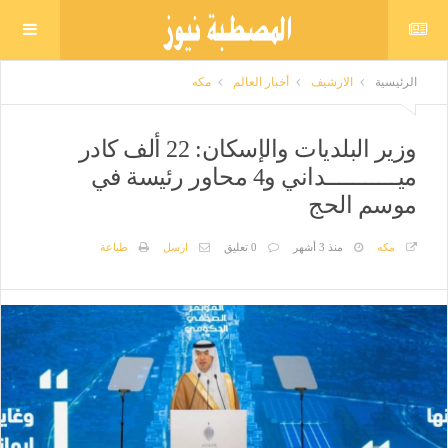
الرئيسية
الارشيف
أخبار العالم
مكه
وزير البلديات والإسكان: 22 ألف كادر
ميـــــــــــداني و4 محاور رئيسة في
موسم الحج
مكه
منذ 3 أشهر
0 تعليق
ارسل
طباعة