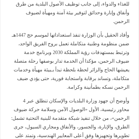
للغذاء والدواء، إلى جانب توظيف الأصول البلدية من طرق
وأنفاق وإنارة وحدائق لتوفير بيئة آمنة ومهيأة لضيوف
الرحمن.
وأفاد الحقيل بأن الوزارة تنفذ استعداداتها لموسم حج 1447هـ
ضمن منظومة وطنية متكاملة تعمل بروح الفريق الواحد،
وترتبط بمستهدفات رؤية المملكة 2030 وبرنامج خدمة
ضيوف الرحمن، مؤكدا أن الخدمة تدار بوصفها رحلة متصلة
يعيشها الحاج والزائر لحظة بلحظة تبدأ بـبيئة مهيأة وخدمات
متكاملة، وتساند برقابة واستجابة فورية، حتى يؤدي ضيف
الرحمن نسكه بطمأنينة وكرامة.
وأوضح أن جهود وزارة البلديات والإسكان تنطلق عبر 4
محاور رئيسية، الأول «الوصول الآمن وسلامة حركة ضيوف
الرحمن»، من خلال تنفيذ شبكة متقدمة للبنية التحتية تشمل:
الطرق، والإنارة، والجسور، والأنفاق ومجاري السيول، جرى
تطويرها وتجهيزها وفق أعلى المعايير الهندسية، وتمتد على