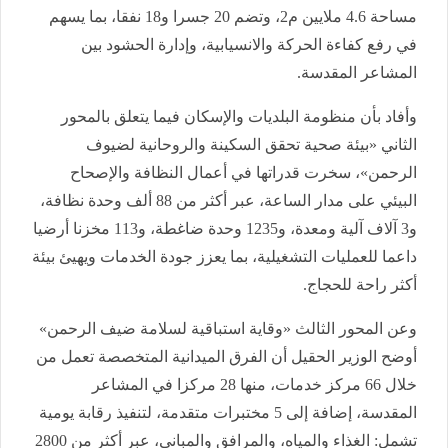
مساحة 4.6 ملايين م2، وتضم 20 جسرا و18 نفقا، بما يسهم
في رفع كفاءة الحركة والانسيابية، وإدارة الحشود بين
المشاعر المقدسة.
وأفاد بأن منظومة البلديات والإسكان فيما يتعلق بالمحور
الثاني «بيئة صحية تحقق السكينة والروحانية لضيوف
الرحمن»، سخرت قدراتها في أعمال النظافة والإصحاح
البيئي على مدار الساعة، عبر أكثر من 88 ألف وحدة نظافة،
و3 آلاف آلية ومعدة، و1235 وحدة ضاغطة، و113 مخزنا أرضيا
داعما للعمليات التشغيلية، بما يعزز جودة الخدمات ويهيئ بيئة
أكثر راحة للحجاج.
وعن المحور الثالث «وقاية استباقية لسلامة ضيف الرحمن»
أوضح الوزير الحقيل أن الفرق الميدانية المتخصصة تعمل من
خلال 66 مركز خدمات، منها 28 مركزا في المشاعر
المقدسة، إضافة إلى 5 مختبرات متقدمة، لتنفيذ رقابة يومية
تشمل: الغذاء والمياه، والمرافق والمباني، عبر أكثر من 2800