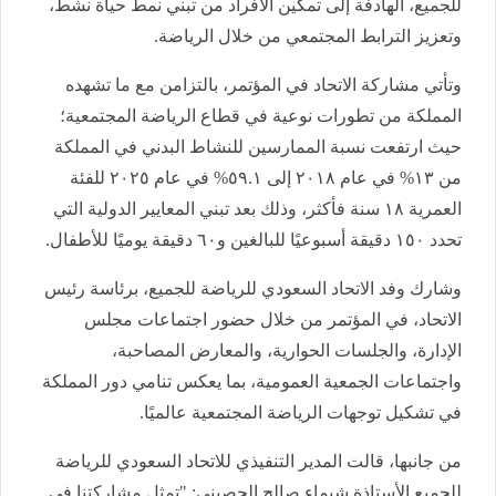
للجميع، الهادفة إلى تمكين الأفراد من تبني نمط حياة نشط،
وتعزيز الترابط المجتمعي من خلال الرياضة.
وتأتي مشاركة الاتحاد في المؤتمر، بالتزامن مع ما تشهده
المملكة من تطورات نوعية في قطاع الرياضة المجتمعية؛
حيث ارتفعت نسبة الممارسين للنشاط البدني في المملكة
من ١٣% في عام ٢٠١٨ إلى ٥٩.١% في عام ٢٠٢٥ للفئة
العمرية ١٨ سنة فأكثر، وذلك بعد تبني المعايير الدولية التي
تحدد ١٥٠ دقيقة أسبوعيًا للبالغين و٦٠ دقيقة يوميًا للأطفال.
وشارك وفد الاتحاد السعودي للرياضة للجميع، برئاسة رئيس
الاتحاد، في المؤتمر من خلال حضور اجتماعات مجلس
الإدارة، والجلسات الحوارية، والمعارض المصاحبة،
واجتماعات الجمعية العمومية، بما يعكس تنامي دور المملكة
في تشكيل توجهات الرياضة المجتمعية عالميًا.
من جانبها، قالت المدير التنفيذي للاتحاد السعودي للرياضة
للجميع الأستاذة شيماء صالح الحصيني: "تمثل مشاركتنا في