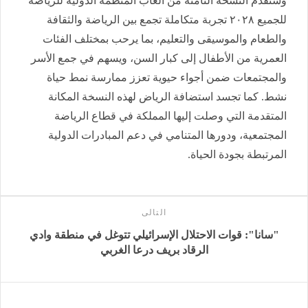
وستقدم النسخة الثامنة من ألعاب المنظمة الدولية للرياضة
للجميع ٢٠٢٨ تجربة متكاملة تجمع بين الرياضة والثقافة
والطعام والموسيقى والتعليم، بما يرحب بمختلف الفئات
العمرية من الأطفال إلى كبار السن، ويسهم في جمع الأسر
والمجتمعات ضمن أجواء حيوية تعزز ممارسة نمط حياة
نشط. كما تجسد استضافة الرياض لهذه النسخة المكانة
المتقدمة التي وصلت إليها المملكة في قطاع الرياضة
المجتمعية، ودورها المتنامي في دعم المبادرات الدولية
المرتبطة بجودة الحياة.
التالى
"سانا": قوات الاحتلال الإسرائيلي تتوغل في منطقة وادي
الرقاد ‏بريف درعا الغربي‎