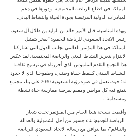
تحتضنها مدينة الرياض عام 2028 ,في خطوة تعكس مكانة
المملكة في قطاع الرياضة المجتمعية، ودورها في دعم
المبادرات الدولية المرتبطة بجودة الحياة والنشاط البدني.
وبهذه المناسبة، قال الأمير خالد بن الوليد بن طلال آل سعود،
رئيس الاتحاد السعودي للرياضة للجميع: "نفخر بتمثيل
المملكة في هذا المؤتمر العالمي بجانب الدول التي تشاركنا
الالتزام بتعزيز النشاط البدني والرياضة المجتمعية. لقد عكس
هذا التجمع التقدم الملموس الذي أحرزناه في ترسيخ ثقافـة
النشـاط البـدني كـنمط حيـاة وطنـي، وطموحنا الذي لا حدود
له؛ حيث نعمل في ضوء رؤية السعودية 2030 على بناء مجتمع
يتمتع فيه كل مواطن ومقيم بفرصة ممارسة حياة نشطة
ومستدامة".
وأقيمت نسـخة هـذا العـام مـن المـؤتمر تحـت شعار
"الرياضة للجميع: بناء جسور من أجل الشمولية والعدالة
والتناغم"، بما يتوافق مع رسالة الاتحاد السعودي للرياضة