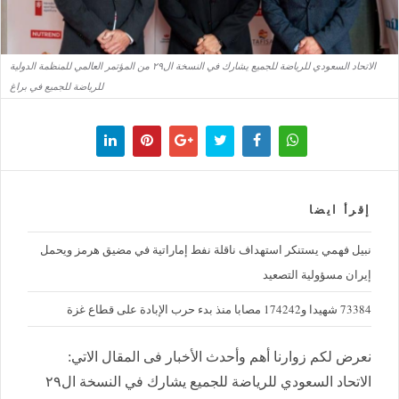
الاتحاد السعودي للرياضة للجميع يشارك في النسخة ال٢٩ من المؤتمر العالمي للمنظمة الدولية
للرياضة للجميع في براغ
إقرأ ايضا
نبيل فهمي يستنكر استهداف ناقلة نفط إماراتية في مضيق هرمز ويحمل
إيران مسؤولية التصعيد
73384 شهيدا و174242 مصابا منذ بدء حرب الإبادة على قطاع غزة
نعرض لكم زوارنا أهم وأحدث الأخبار فى المقال الاتي:
الاتحاد السعودي للرياضة للجميع يشارك في النسخة ال٢٩