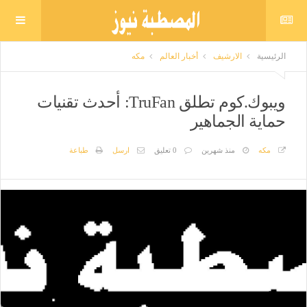
الرئيسية
الارشيف
أخبار العالم
مكه
ويبوك.كوم تطلق TruFan: أحدث تقنيات
حماية الجماهير
مكه
منذ شهرين
0 تعليق
ارسل
طباعة