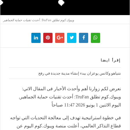
ويبوك.كوم تطلق TruFan: أحدث تقنيات حماية الجماهير
إقرأ ايضا
نتنياهو وكاتس يوعزان ببدء إنشاء مدينة جديدة في رفح
نعرض لكم زوارنا أهم وأحدث الأخبار فى المقال الاتي:
ويبوك.كوم تطلق TruFan: أحدث تقنيات حماية الجماهير,
اليوم الاثنين 1 يونيو 2026 11:47 صباحاً
في خطوة استراتيجية تهدف إلى معالجة التحديات التي تواجه
قطاع التذاكر العالمي، أعلنت منصة ويبوك.كوم اليوم عن