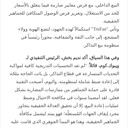
البيع الداخلي، مع فرض معايير صارمة فيما يتعلق بالأسعار
للحد من الاستغلال، وتعزيز فرص الوصول المتكافئ للجماهير
الحقيقية.
وتأتي
"TruFan"
استكمالاً لهذه الجهود، لتضع الهوية وولاء
المشجع، إلى جانب الثقة والشفافية، محوراً رئيسياً في
منظومة بيع التذاكر
.
وفي هذا السياق، أكد نديم بخش، الرئيس التنفيذي لـ
ويبوك.كوم، قائلاً
: "لم تعد التحسينات التدريجية كافية لمواكبة
التحديات المتسارعة في قطاع التذاكر، بل باتت الحاجة ملحّة
إلى إعادة ضبط شاملة لمنظومته. واليوم، أصبحت التقنية
قادرة على حماية الجماهير من ممارسات المضاربة بشكل
فعلي. لقد أمضينا سنوات في مكافحة الاحتيال وضبط
عمليات إعادة البيع، إلا أن تحقيق العدالة الحقيقية يتجاوز
مجرد إيقاف الجهات المُستغلّة؛ فهو يمتد ليشمل مكافأة
الجماهير الحقيقية، وهذا هو المبدأ الجوهري الذي قامت عليه