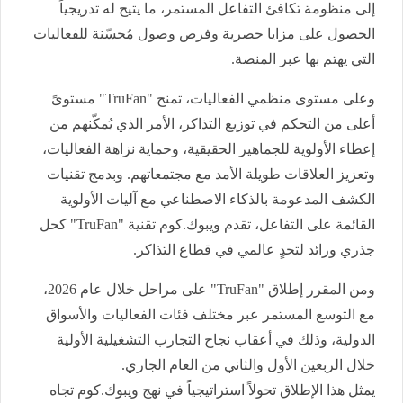
إلى منظومة تكافئ التفاعل المستمر، ما يتيح له تدريجياً
الحصول على مزايا حصرية وفرص وصول مُحسّنة للفعاليات
التي يهتم بها عبر المنصة.
وعلى مستوى منظمي الفعاليات، تمنح
"TruFan"
مستوىً
أعلى من التحكم في توزيع التذاكر، الأمر الذي يُمكّنهم من
إعطاء الأولوية للجماهير الحقيقية، وحماية نزاهة الفعاليات،
وتعزيز العلاقات طويلة الأمد مع مجتمعاتهم. وبدمج تقنيات
الكشف المدعومة بالذكاء الاصطناعي مع آليات الأولوية
القائمة على التفاعل، تقدم ويبوك.كوم تقنية
"TruFan"
كحل
جذري ورائد لتحدٍ عالمي في قطاع التذاكر.
ومن المقرر إطلاق
"TruFan"
على مراحل خلال عام 2026،
مع التوسع المستمر عبر مختلف فئات الفعاليات والأسواق
الدولية، وذلك في أعقاب نجاح التجارب التشغيلية الأولية
خلال الربعين الأول والثاني من العام الجاري.
يمثل هذا الإطلاق تحولاً استراتيجياً في نهج ويبوك.كوم تجاه