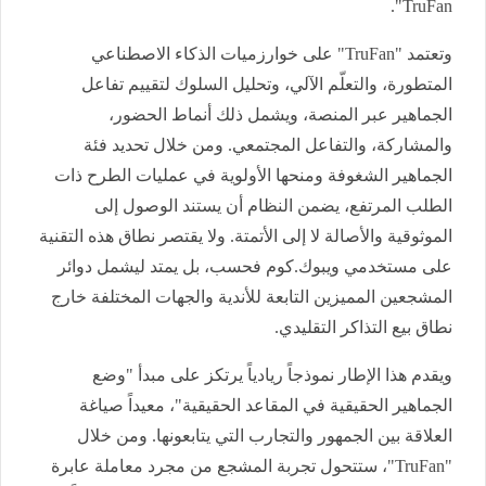
".
TruFan
وتعتمد
"TruFan"
على خوارزميات الذكاء الاصطناعي
المتطورة، والتعلّم الآلي، وتحليل السلوك لتقييم تفاعل
الجماهير عبر المنصة، ويشمل ذلك أنماط الحضور،
والمشاركة، والتفاعل المجتمعي. ومن خلال تحديد فئة
الجماهير الشغوفة ومنحها الأولوية في عمليات الطرح ذات
الطلب المرتفع، يضمن النظام أن يستند الوصول إلى
الموثوقية والأصالة لا إلى الأتمتة. ولا يقتصر نطاق هذه التقنية
على مستخدمي ويبوك.كوم فحسب، بل يمتد ليشمل دوائر
المشجعين المميزين التابعة للأندية والجهات المختلفة خارج
نطاق بيع التذاكر التقليدي.
ويقدم هذا الإطار نموذجاً ريادياً يرتكز على مبدأ "وضع
الجماهير الحقيقية في المقاعد الحقيقية"، معيداً صياغة
العلاقة بين الجمهور والتجارب التي يتابعونها. ومن خلال
"TruFan"
، ستتحول تجربة المشجع من مجرد معاملة عابرة