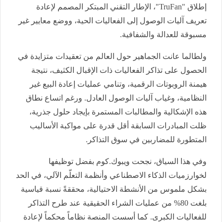
إطلاق
"TruFan"
، الإطار التقني المبتكر المصمم لإعادة
تعريف آليات الوصول إلى الفعاليات الحية، ووضع معايير غير
مسبوقة للعدالة والشفافية.
ولطالما عانت الجماهير حول العالم من تعقيدات متزايدة في
الحصول على تذاكر الفعاليات ذات الإقبال الكثيف، نتيجة
هيمنة الروبوتات الرقمية، وتنامي عمليات إعادة البيع غير
النظامية، وغياب آليات الوصول العادل. ورغم اتساع نطاق
هذه الإشكالية والمطالبات المستمرة بإيجاد حلول جذرية،
ظلت المبادرات السابقة أقل قدرة على مواكبة الأساليب
المتطورة للمضاربين في سوق التذاكر.
وفي هذا السياق، نجحت ويبوك.كوم بفضل توظيفها
لخوارزميات الذكاء الاصطناعي وأنظمة التعلّم الآلي، في الحد
بشكل ملموس من الأنشطة الاحتيالية، محققةً نسبة قياسية
بلغت 80% من عمليات الشراء الحقيقية عند طرح التذاكر
للفعاليات الكبرى. كما أسست المنصة نظاماً محكماً لإعادة