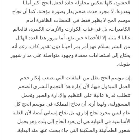
الحشود، كلها تعكس محاولة جادة لجعل الحج أكثر أمانا
وهدوءا، لا مجرد حدث ضخم يدار بصورة مؤقتة، كما أن نجاح
موسم الحج لا يظهر فقط في اللحظات الظاهرة أمام
الكاميرات، بل في غياب الكوارث والأزمات الكبيرة، فالعالم
غالبا لا ينتبه إلا للأخطاء حين تقع، أما مرور هذا العدد الهائل
من البشر بسلام فهو أمر يمر أحيانا دون تقدير كاف، رغم أنه
يحتاج إلى استعدادات معقدة وجهود متواصلة على مدار شهور
طويلة.
إن موسم الحج يظل من الملفات التي يصعب إنكار حجم
العمل المبذول فيها، لأن إدارة هذا التجمع البشري الضخم
تتطلب قدرة عالية على التنظيم والإدارة والصبر وتحمل
المسؤولية، ولهذا أرى أن نجاح المملكة في موسم الحج كل
عام ليس مجرد نجاح إداري، بل نجاح إنساني أيضا، لأن الغاية
الأساسية في النهاية هي أن يعود الحاج إلى بلده وهو يحمل
شعور الطمأنينة والسكينة التي جاء يبحث عنها منذ البداية.