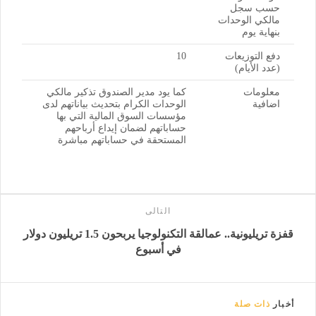
حسب سجل
مالكي الوحدات
بنهاية يوم
دفع التوزيعات
10
(عدد الأيام)
معلومات
كما يود مدير الصندوق تذكير مالكي
اضافية
الوحدات الكرام بتحديث بياناتهم لدى
مؤسسات السوق المالية التي بها
حساباتهم لضمان إيداع أرباحهم
المستحقة في حساباتهم مباشرة
التالى
قفزة تريليونية.. عمالقة التكنولوجيا يربحون 1.5 تريليون دولار
في أسبوع
أخبار
ذات صلة