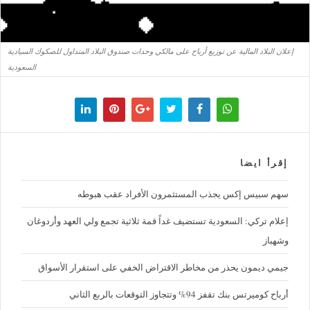
إعلان البلاد المالية عن توزيع أرباح على مالكي وحدات صندوق البلاد المتداول للصكوك السيادية
السعودية
إقرأ ايضا
سهم سبيس إكس يجذب المستثمرون الأفراد عقب هبوطه
إعلام تركي: السعودية تستضيف غداً قمة ثلاثية تجمع ولي العهد وأردوغان
وشهباز
جيمي ديمون يحذر من مخاطر الاقتراض الخفي على استقرار الأسواق
أرباح كوميرتس بنك تقفز 94% وتتجاوز التوقعات بالربع الثاني