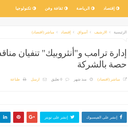
إقتصاد
الرياضة
ثقافة وفن
تكنولوجيا
الرئيسية
الارشيف
أسواق
إقتصاد
مباشر (اقتصاد)
إدارة ترامب و"أنثروبيك" تنفيان مناق
حصة بالشركة
مباشر (اقتصاد)
منذ شهر
0 تعليق
ارسل
طباعة
إنشر على الفيسبوك
إنشر على تويتر