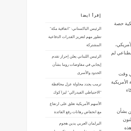
إقرأ ايضا
يكية حصة
الرئيس الباكستاني: "اتفاقية مكة"
تطور مهم لتعزيز القدرات الدفاعية
المشتركة
أمريكي،
صطناعي لم
الرئيس اللبناني يعلن إحراز تقدم
إيجابي في مفاوضات روما بشأن
الحدود والأسرى
في وقت
الأمريكية
ترمب يجدد محاولة عزل محافظة
كاء
"الاحتياطي الفيدرالي" ليزا كوك
الأسهم الأمريكية تغلق على ارتفاع
طن بشأن
مع انخفاض رهانات رفع الفائدة
طنون
البرلمان العربي يدين هجوم
هذه