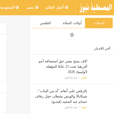
أخبار العالم
مصر
السعودية
العملات
أوقات الصلاة
الطقس
أخر الاخبار
كاف يمنح مصر حق استضافة أمم
أفريقيا تحت 23 عامًا المؤهلة
لأولمبياد 2028
مصر
منذ ساعتين
بالرقص على أنغام "آه من البنات"،
شيكابالا والونش يشعلان حفل زفاف
حسام عبد المجيد (فيديو)
مصر
منذ ساعتين