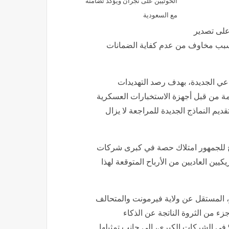
الحوثيين على نجران ويؤكد تضامنه
مع السعودية
 على تصدير
ا بسبب مخاوف من عدم كفاية الضمانات
عي الجديدة، بهدف رصد التهديدات
مة من قبل أجهزة الاستخبارات العسكرية
يم النماذج الجديدة للمراجعة لا يزال
ح للجمهور امتلاك حصة في كبرى شركات
يين العاديين من الأرباح المتوقعة لهذا
ز، المستقل عن ولاية فيرمونت والمتحالف
زء من الثروة الناتجة عن الذكاء
طناعي، بما يشمل منح الحكومة حصة ملكية بنسبة 50% في الشركات الكبرى، إلى جانب تمثيلها