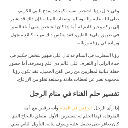
وفي حال رؤيا الشخص نفسه كمنشد يمدح النبي الكريم،
صلى الله عليه وآله وسلم، وصفاته النبيلة، فإن ذلك قد يشير
إلى بركة وخير قادم له. أما إذا كان الشخص يغني أثناء السير
في طريق مليء بالطين، فقد يعكس ذلك مهنته كبائع متجول
وزيادة في رزقه وزبائنه.
رؤيا المطرب في المنام قد تدل على ظهور شخص حكيم في
حياة الرائي أو التعرف على عالم ذي علم ومعرفة. أما حضور
حفلة غنائية لمطربين من زمن الفن الجميل، فقد تكون رؤيا
محمودة تعبر عن لحظات هادئة وممتعة تخلو من الإزعاج.
تفسير حلم الغناء في منام الرجل
إذا رأى الرجل
الرقص في المنام
وأنه يرقص مع أمه
المتوفاة، فهذا الحلم له تفسيرين؛ الأول: متعلق بالنجاح الذي
كان يعافر حتى يحصل عليه وسوف يناله، التأويل الثاني يعني