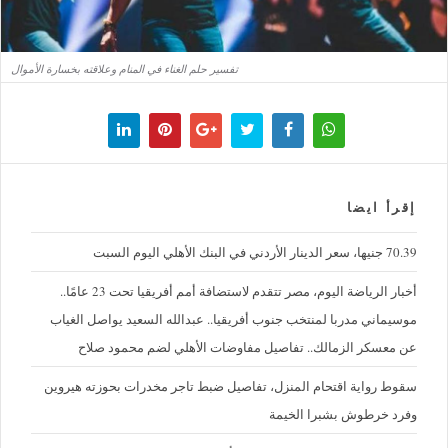
تفسير حلم الغناء في المنام وعلاقته بخسارة الأموال
إقرأ ايضا
70.39 جنيها، سعر الدينار الأردني في البنك الأهلي اليوم السبت
أخبار الرياضة اليوم، مصر تتقدم لاستضافة أمم أفريقيا تحت 23 عامًا..
موسيماني مدربا لمنتخب جنوب أفريقيا.. عبدالله السعيد يواصل الغياب
عن معسكر الزمالك.. تفاصيل مفاوضات الأهلي لضم محمود صلاح
سقوط رواية اقتحام المنزل، تفاصيل ضبط تاجر مخدرات بحوزته هيروين
وفرد خرطوش بشبرا الخيمة