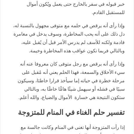
خبر قبوله في سفر بالخارج حتى يعمل ويُكون أموال
للمستقبل القادم.
وإذا رأى أنه يرقص في حلمه مع متوفى مجهول بالنسبة له،
دل ذلك على أنه يحب المخاطرة، وسوف يدخل في مغامرة
قادمة ولكنه للأسف لم يدرس الأمر قبل أن يُقبل عليه،
وبالتالي فربما تكون عواقب هذه المخاطرة وخيمة.
وإذا رأى أنه يرقص مع رجل متوفى كان معروفا عنه أنه
سيء الأخلاق والسمعة، فهذا الحلم يعني أنه مُقبل على
مرحلة خطرة في حياته إما سيأخذ قرارا خاطئا، وسيكون
سببًا في فشله أو سيهمل شيئًا هامًّا خاصًّا به، وبالتالي
ستكون النتيجة هي خسارة الأموال والضياع، والله أعلم.
تفسير حلم الغناء في المنام للمتزوجة
إذا رأت المتزوجة أنها تغنى في المنام وكانت جالسة مع