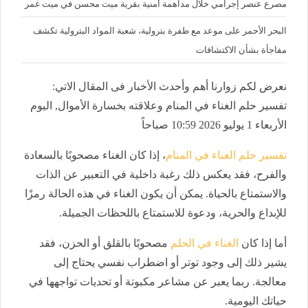
مصرع عنصر إجرامي خلال مداهمة أمنية بقرية ميت محسن في ميت غمر
البحر الأحمر على موعد مع طفرة بترولية، شعبة المواد البترولية تكشف
مفاجأة بشأن الاكتشافات
نعرض لكم زوارنا أهم وأحدث الأخبار فى المقال الاتي:
تفسير حلم الغناء في المنام وعلاقته بخسارة الأموال, اليوم
الأربعاء 1 يوليو 2026 10:59 صباحاً
تفسير حلم الغناء في المنام
، إذا كان الغناء مصحوبًا بالسعادة
والفرح، فقد يعكس ذلك رغبة داخلية في التعبير عن الذات
والاستمتاع بالحياة. يمكن أن يكون الغناء في هذه الحالة رمزًا
للإبداع والحرية، ودعوة للاستمتاع باللحظات الجميلة.
أما إذا كان
الغناء في الحلم
مصحوبًا بالقلق أو الحزن، فقد
يشير ذلك إلى وجود توتر أو اضطراب نفسي يحتاج إلى
معالجة. ربما يعبر عن مشاعر مكبوتة أو تحديات تواجهها في
حياتك اليومية.