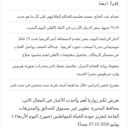
إقرأ ايضا
عصام عبد الفتاح: منصة تعليمية للحكام لإطلاعهم على كل ما هو جديد
70.39 جنيها، سعر الدينار الأردني في البنك الأهلي اليوم السبت
أخبار الرياضة اليوم، مصر تتقدم لاستضافة أمم أفريقيا تحت 23 عامًا..
موسيماني مدربا لمنتخب جنوب أفريقيا.. عبدالله السعيد يواصل الغياب
عن معسكر الزمالك.. تفاصيل مفاوضات الأهلي لضم محمود صلاح
سقوط رواية اقتحام المنزل، تفاصيل ضبط تاجر مخدرات بحوزته هيروين
وفرد خرطوش بشبرا الخيمة
مصرع عنصر إجرامي خلال مداهمة أمنية بقرية ميت محسن في ميت غمر
نعرض لكم زوارنا أهم وأحدث الأخبار فى المقال الاتي:
محافظ البحيرة: تطوير غير مسبوق للحدائق والمتنزهات
العامة لتعزيز جودة الحياة للمواطنين (صور), اليوم الأربعاء 1
يوليو 2026 07:10 مساءً