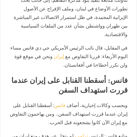
تناولت متابعة تنفيذ بنود مذكرة التفاهم، إلى جانب بحث
تطورات الأوضاع في لبنان، وملف الإفراج عن الأصول
الإيرانية المجمدة، في ظل استمرار الاتصالات غير المباشرة
بين طهران وواشنطن بشأن عدد من الملفات السياسية
والاقتصادية.
في المقابل، قال نائب الرئيس الأمريكي جي دي فانس مساء
اليوم الأربعاء: قررنا التفاوض مع
إيران
ونحن في موقع قوة
ولن نكرر أخطاءنا في أفغانستان.
فانس: أسقطنا القنابل على إيران عندما
قررت استهداف السفن
وبحسب وكالات إخبارية، أضاف
فانس
: أسقطنا القنابل على
إيران عندما قررت استهداف السفن.. ومن يهاجمون التفاوض
مع إيران الآن كانوا يشجعونه قبل الحرب.
وتابع فانس: الرئيس
ترامب
لم يتخل عن هدف منع إيران من