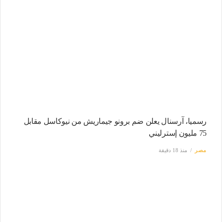
رسميا، آرسنال يعلن ضم برونو جيماريش من نيوكاسل مقابل
75 مليون إسترليني
مصر
منذ 18 دقيقة