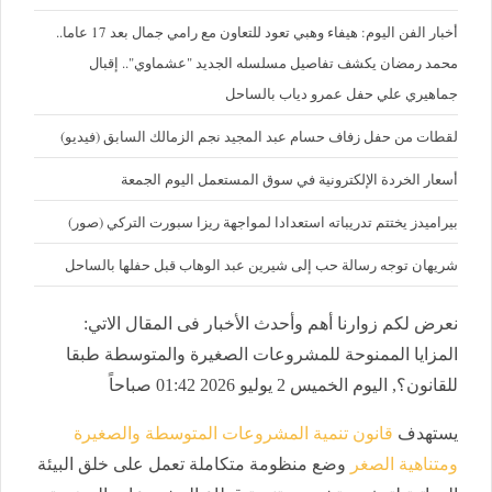
أخبار الفن اليوم: هيفاء وهبي تعود للتعاون مع رامي جمال بعد 17 عاما..
محمد رمضان يكشف تفاصيل مسلسله الجديد "عشماوي".. إقبال
جماهيري علي حفل عمرو دياب بالساحل
لقطات من حفل زفاف حسام عبد المجيد نجم الزمالك السابق (فيديو)
أسعار الخردة الإلكترونية في سوق المستعمل اليوم الجمعة
بيراميدز يختتم تدريباته استعدادا لمواجهة ريزا سبورت التركي (صور)
شريهان توجه رسالة حب إلى شيرين عبد الوهاب قبل حفلها بالساحل
نعرض لكم زوارنا أهم وأحدث الأخبار فى المقال الاتي:
المزايا الممنوحة للمشروعات الصغيرة والمتوسطة طبقا
للقانون؟, اليوم الخميس 2 يوليو 2026 01:42 صباحاً
يستهدف
قانون تنمية المشروعات المتوسطة والصغيرة
ومتناهية الصغر
وضع منظومة متكاملة تعمل على خلق البيئة