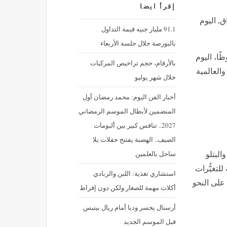
إقرأ ايضا
ق, اليوم
91.1 مليار جنيه قيمة التداول
بالبورصة خلال جلسة الأربعاء
ظًا، اليوم
بالأرقام، حجم تراخيص المركبات
العالمية
خلال شهر يوليو
أخبار الفن اليوم: محمد رمضان أول
المنضمين لأبطال الموسم الرمضاني
2027.. تنافس كبير بين ألبومات
الصيف.. الهضبة يفتتح حفلات يلا
ساحل بالعلمين
البتلو
لتغيُّرات
استشاري تغذية: اللبن والزبادي
على النحو
أكلات مهمة للصغار ولكن دون إفراط
أرسنال يخسر وديا أمام ريال بيتيس
قبل الموسم الجديد