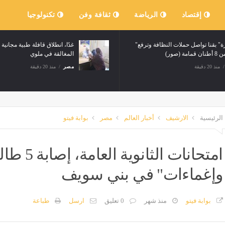
إقتصاد
الرياضة
ثقافة وفن
تكنولوجيا
الهمم يبهر لجنة الحكام
ة التلاوة بالإسماعيلية
أكثر من 8 أطنان قمامة (صور)
مصر
منذ 20 دقيقة
الرئيسية
الارشيف
أخبار العالم
مصر
بوابة فيتو
امتحانات ال
وإغماءات" في بني سويف
بوابة فيتو
منذ شهر
0 تعليق
ارسل
طباعة