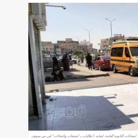
امتحانات الثانوية العامة، إصابة 5 طالبات بـ"تشنجات وإغماءات" في بني سويف