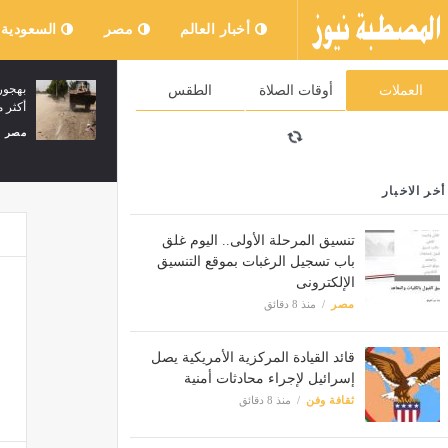
أخبار العالم
مصر
السعودية
"توجيه اللغة العربية" بالوادي الجديد يواصل
متسابق من ذوى 
العملات
أوقات الصلاة
الطقس
الأنشطة الصيفية لصقل مهارات الطلاب
خلال تصفيات دول
(فيديو)
مصر
منذ 20 دقيقة
مصر
منذ 20 دقيقة
أخر الاخبار
تنسيق المرحلة الأولى.. اليوم غلق
باب تسجيل الرغبات بموقع التنسيق
الإلكترونى
مصر
منذ 8 دقائق
قائد القيادة المركزية الأمريكية يصل
إسرائيل لإجراء محادثات أمنية
ثقافة وفن
منذ 8 دقائق