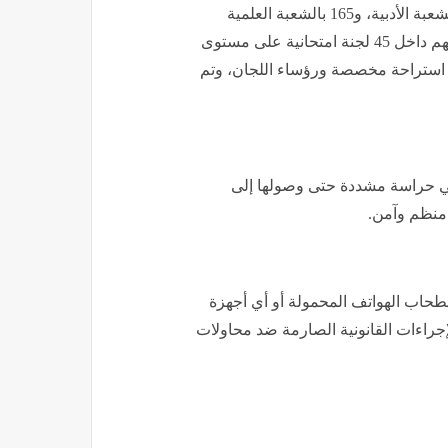
كما يشارك في النظام القديم 260 طالبًا وطالبة، منهم 56 بالشعبة الأدبية، و165 بالشعبة العلمية
(علوم)، و45 بالشعبة العلمية (رياضة) ويؤدي الطلاب امتحاناتهم داخل 45 لجنة امتحانية على مستوى
لمحافظة، وخصصت مديرية التربية والتعليم ببني سويف 18 استراحة مخصصة ورؤساء اللجان، وتم
 في حراسة مشددة حتى وصولها إلى
 منظم وآمن.
طحاب الهواتف المحمولة أو أي أجهزة
لإجراءات القانونية الصارمة ضد محاولات