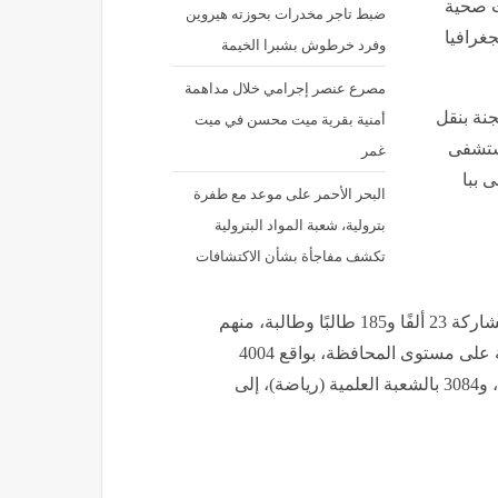
كات صحية
ضبط تاجر مخدرات بحوزته هيروين
جغرافيا
وفرد خرطوش بشبرا الخيمة
مصرع عنصر إجرامي خلال مداهمة
جنة بنقل
أمنية بقرية ميت محسن في ميت
ستشفى
غمر
 ببا
البحر الأحمر على موعد مع طفرة
بترولية، شعبة المواد البترولية
تكشف مفاجأة بشأن الاكتشافات
مشاركة 23 ألفًا و185 طالبًا وطالبة، منهم
22 ألفًا و925 طالبًا بالنظام الجديد، موزعين 45 لجنة امتحانية على مستوى المحافظة، بواقع 4004
طلاب بالشعبة الأدبية، و15 ألفًا و658 بالشعبة العلمية (علوم)، و3084 بالشعبة العلمية (رياضة)، إلى