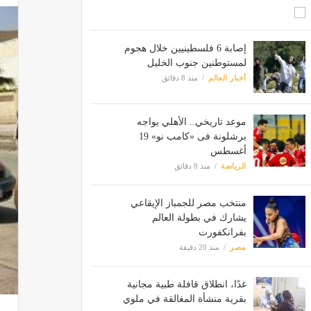
إصابة 6 فلسطينيين خلال هجوم
لمستوطنين جنوب الخليل
أخبار العالم
منذ 8 دقائق
موعد تاريخي.. الأهلي يواجه
برشلونة فى «كامب نو» 19
أغسطس
الرياضة
منذ 8 دقائق
منتخب مصر للجمباز الإيقاعي
يشارك في بطولة العالم
بفرانكفورت
مصر
منذ 20 دقيقة
غدًا، انطلاق قافلة طبية مجانية
بقرية منشأة المغالقة في ملوي