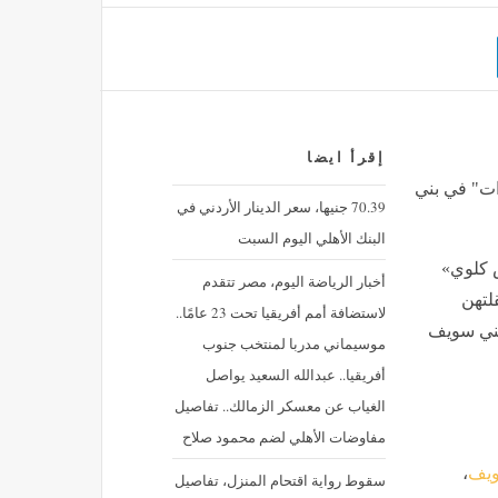
إقرأ ايضا
جات وإغماءات" في بني
70.39 جنيها، سعر الدينار الأردني في
البنك الأهلي اليوم السبت
ص كلوي»
أخبار الرياضة اليوم، مصر تتقدم
قلتهن
لاستضافة أمم أفريقيا تحت 23 عامًا..
بني سويف
موسيماني مدربا لمنتخب جنوب
أفريقيا.. عبدالله السعيد يواصل
الغياب عن معسكر الزمالك.. تفاصيل
مفاوضات الأهلي لضم محمود صلاح
سويف
،
سقوط رواية اقتحام المنزل، تفاصيل