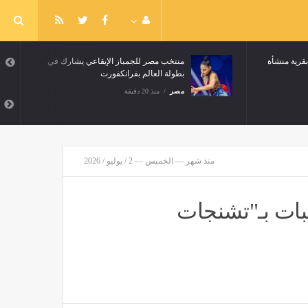
"بهجورة" بقنا تواصل حملات النظافة وترفع
غدًا، انطلاق قافلة طبية مجانية بقرية منشأة
المغالقة في ملوي
مصر
منذ 20 دقيقة
منذ شهر — الخميس — 2 / يوليو / 2026
ثانوية العامة، إصابة 5 طالبات بـ"تشنجات