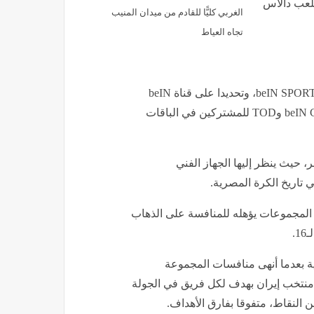
ملعب دالاس
الغربي كليًّا للقادم من ميدان المنيب
تجاه العياط
عبر شبكة قنوات beIN SPORTS، وتحديدا على قناة beIN
SPORTS MAX، كما ستكون متاحة عبر منصتي beIN CONNECT وTOD للمشتركين في الباقات
حيث ينظر إليها الجهاز الفني
 تاريخ الكرة المصرية.
لمجموعات يؤهله للمنافسة على الذهاب
.
ية بعدما أنهى منافسات المجموعة
 منتخب إيران بهدف لكل فريق في الجولة
 النقاط، متفوقا بفارق الأهداف.