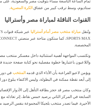
تمام الساعة التاسعة مساءً بتوقيت مصر والسعودية، على 
ستاديوم، وسط ترقب كبير من عشاق
الكرة المصرية
.
القنوات الناقلة لمباراة مصر وأستراليا
وتُنقل
مباراة منتخب مصر أمام أستراليا
المخصصة.
وتكتسب المواجهة أهمية استثنائية داخل معسكر منتخب مصر، 
واللاعبون باعتبارها خطوة مفصلية نحو كتابة صفحة جديدة في
ويؤمن لاعبو الفراعنة بأن الأداء الذي قدمه
المنتخب
في دور ا
إلى أبعد نقطة ممكنة في البطولة، وليس الاكتفاء ببلوغ دور الـ16
وكان منتخب مصر قد حجز بطاقة التأهل إلى الأدوار الإقصائ
السابعة في المركز الثاني برصيد خمس نقاط، إثر تعادله مع
الأخيرة. فيما تصدر منتخب بلجيكا المجموعة بنفس الرصيد من