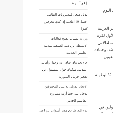
إقرأ ايضا
اليوم
بديل صحي لمشروبات الطاقة،
أفضل 10 أطعمة إذا كنتِ تتعرقين
كثيرًا
 العربية
لأول لكرة
وزارة الشباب تفتتح فعاليات
ب لدالاس
الأنشطة الرياضية الصيفية بمدينة
ثة، وحمادة
العلمين الجديدة
عينين
جاء بعد بيان صادر عن وجهاء وأهالي
المدينة، شكوك حول المسئول عن
ويستعد منتخب مصر لمواجهة أستراليا غدًا الجمعة في دور الـ32 لبطولة
تفجير جرمانا السورية
الاتحاد الدولي للاعبين المحترفين
يدخل على خط أزمة مشروع
انفانتينو الجدلي
رر أن تقام مباراة مصر ضد أستراليا غدا الجمعة 3 يوليو، في
بدء غلق طريق مصر أسوان الزراعي