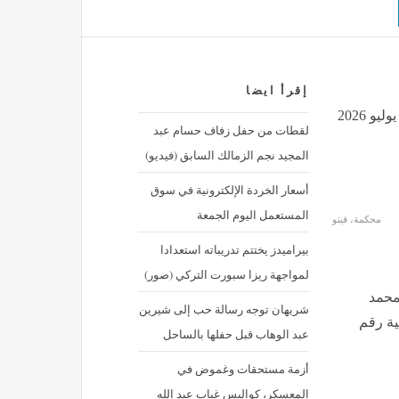
إقرأ ايضا
اليوم، محاكمة 39 متهما في خلية مدينة نصر, اليوم السبت 4 يوليو 2026
لقطات من حفل زفاف حسام عبد
المجيد نجم الزمالك السابق (فيديو)
أسعار الخردة الإلكترونية في سوق
المستعمل اليوم الجمعة
محكمة، فيتو
بيراميدز يختتم تدريباته استعدادا
لمواجهة ريزا سبورت التركي (صور)
محمد
شريهان توجه رسالة حب إلى شيرين
مًا، في القضية رقم
عبد الوهاب قبل حفلها بالساحل
أزمة مستحقات وغموض في
المعسكر، كواليس غياب عبد الله