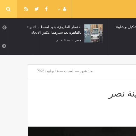
شكيل برشلونة
«اختصار الطريق» يقود لضبط سائقين
بالقاهرة بعد سيرهما عكس الاتجاه
مصر
منذ 8 دقائق
منذ شهر — السبت — 4 / يوليو / 2026