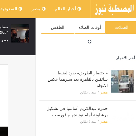
أخبار العالم
مصر
السعودية
الاتحاد الأرجنتيني لكرة القدم يكرم والد
مسلم 
العملات
أوقات الصلاة
الطقس
ميسي بعد وفاته
2026.."واحشاني"
مصر
منذ 8 دقائق
مصر
أخر الاخبار
«اختصار الطريق» يقود لضبط
سائقين بالقاهرة بعد سيرهما عكس
الاتجاه
مصر
منذ 8 دقائق
حمزة عبدالكريم أساسيا في تشكيل
برشلونة أمام نوتينجهام فورست
مصر
منذ 8 دقائق