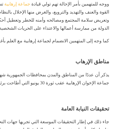
ووجه للمتهمين بأمر الإحالة تهم تولي قيادة
جماعة إرهابية
تس
القوة والعنف والتهديد والترويع، والغرض منها الإخلال بالنظام
وتعريض سلامة المجتمع ومصالحه وأمنه للخطر وتعطيل أحك
الدولة من ممارسة أعمالها والاعتداء على الحريات الشخصية 
كما وجه إلى المتهمين الانضمام لجماعة إرهابية مع العلم بأ
مناطق الإرهاب
يذكر أن عددًا من المناطق والمدن بمحافظات الجمهورية ش
جماعة الإخوان الإرهابية عقب ثورة 30 يونيو التي أطاحت برئيسهم الراحل محمد مرسي.
تحقيقات النيابة العامة
جاء ذلك في إطار التحقيقات الموسعة التي تجريها جهات الت