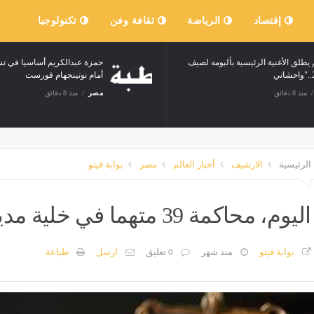
إقتصاد
الرياضة
ثقافة وفن
تكنولوجيا
يطلق الأغنية الرئيسية بألبومه لصيف
حمزة عبدالكريم أساسيا في ت
أمام نوتينجهام فورست
منذ 8 دقائق
مصر
منذ 8 دقائق
الرئيسية
الارشيف
أخبار العالم
مصر
بوابة فيتو
اليوم، محاكمة 39 متهما في خلية مدينة نصر
بوابة فيتو
منذ شهر
0 تعليق
ارسل
طباعة