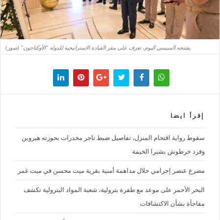
يفتتحه السيسي اليوم، تعرف على مقر القيادة الاستراتيجية للدولة "الأوكتاجون" (صور)
إقرأ ايضا
سقوط رواية اقتحام المنزل، تفاصيل ضبط تاجر مخدرات بحوزته هيروين
وفرد خرطوش بشبرا الخيمة
مصرع عنصر إجرامي خلال مداهمة أمنية بقرية ميت محسن في ميت غمر
البحر الأحمر على موعد مع طفرة بترولية، شعبة المواد البترولية تكشف
مفاجأة بشأن الاكتشافات