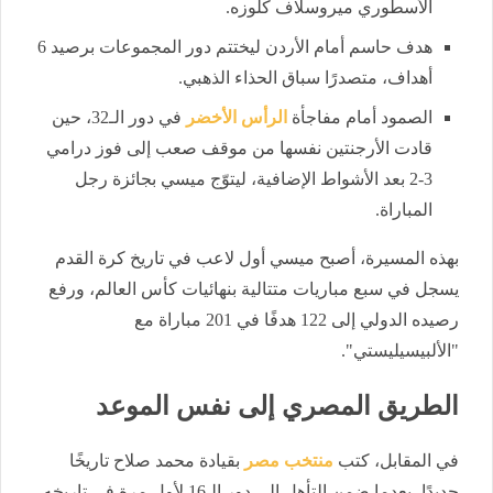
الأسطوري ميروسلاف كلوزه.
هدف حاسم أمام الأردن ليختتم دور المجموعات برصيد 6
أهداف، متصدرًا سباق الحذاء الذهبي.
الصمود أمام مفاجأة
الرأس الأخضر
في دور الـ32، حين
قادت الأرجنتين نفسها من موقف صعب إلى فوز درامي
3-2 بعد الأشواط الإضافية، ليتوّج ميسي بجائزة رجل
المباراة.
بهذه المسيرة، أصبح ميسي أول لاعب في تاريخ كرة القدم
يسجل في سبع مباريات متتالية بنهائيات كأس العالم، ورفع
رصيده الدولي إلى 122 هدفًا في 201 مباراة مع
"الألبيسيليستي".
الطريق المصري إلى نفس الموعد
في المقابل، كتب
منتخب مصر
بقيادة محمد صلاح تاريخًا
جديدًا، بعدما ضمن التأهل إلى دور الـ16 لأول مرة في تاريخه،