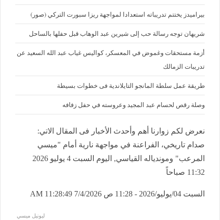
بيراميدز يختتم تدريباته استعدادا لمواجهة ريزا سبورت التركي (صور)
شريهان توجه رسالة حب إلى شيرين عبد الوهاب قبل حفلها بالساحل
أزمة مستحقات وغموض في المعسكر، كواليس غياب عبد الله السعيد عن
تدريبات الزمالك
طريقة عمل سلطة المانجو التايلاندية فى خطوات بسيطة
وصلة رقص لحسام عبد المجيد وعروسته في حفل زفافه
نعرض لكم زوارنا أهم وأحدث الأخبار فى المقال الاتي:
صدام تاريخي، الفراعنة في مواجهة نارية أمام "ميسي
المرعب" وموندياله القياسي, اليوم السبت 4 يوليو 2026
11:32 صباحاً
السبت 04/يوليو/2026 - 11:28 ص
7/4/2026 11:28:49 AM
ليونيل ميسي