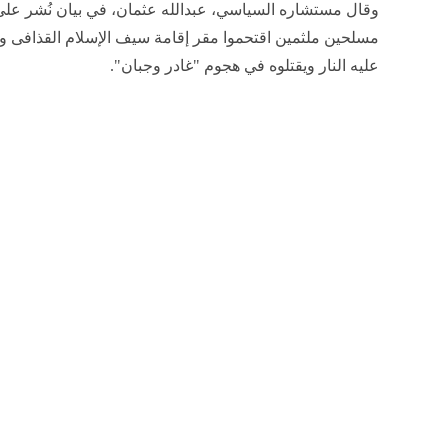
وقال مستشاره السياسي، عبدالله عثمان، في بيان نُشر على 
مسلحين ملثمين اقتحموا مقر إقامة سيف الإسلام القذافى وع
عليه النار ويقتلوه في هجوم "غادر وجبان".