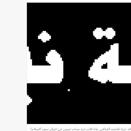
لة عزاء لعائشة القذافى..ماذا قالت ابنة صدام حسين عن اغتيال سيف الإسلام؟