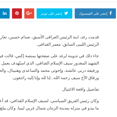
إنشر على الفيسبوك
إنشر على تويتر
قدمت رغد، ابنة الرئيس العراقى الأسبق، صدام حسين، تعازيه
الرئيس الليبى السابق، معمر القذافى.
جاء ذلك في تدوينة لرغد على صفحتها بمنصة إكس، قالت فيها:
الشهيد المغدور سيف الإسلام القذافي، الذي استُهدف بعمل إر
ورفيقة دربى عائشة، وإخوتى محمد والساعدى وهنيبال، وال
ورفاق الأخ سيف رحمه الله.. إنا لله وإنا إليه راجعون.
تفاصيل واقعة الاغتيال
وكان رئيس الفريق السياسي، لسيف الإسلام القذافي، قد أعلن
ما يبدو في منزله بمدينة الزنتان شمال غربي ليبيا، وكان يبلغ من العم