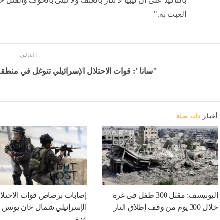
بالتأكيد على أن ليبيا لا تُدار بالعنف ولا تُبنى بالخوف والقتل 
العبث به."
التالى
"سانا": قوات الاحتلال الإسرائيلي تتوغل في منطقة 
أخبار
ذات صلة
اليونيسف: مقتل 300 طفل فى غزة
إصابات برصاص قوات الاحتلا
خلال 300 يوم من وقف إطلاق النار
الإسرائيلي شمال خان يونس 
غزة