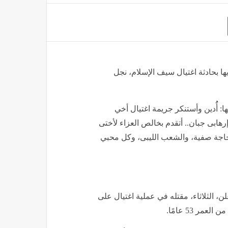
ا بحادثة اغتيال سيف الإسلام، نجل
 أُُدين وأستنكر جريمة اغتيال أخي
هابى جبان.. أتقدم بخالص العزاء لأختى
حاجة صفية، والشعب الليبى، وكل محبي
، الثلاثاء، مقتله في عملية اغتيال على
ر 53 عامًا.