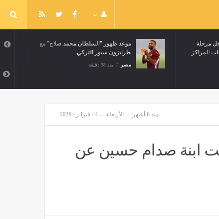
ق
المؤتمر العام لحزب التجمع يدخل مرحلة
الحسم مع اقتراب انتهاب انتخابات المراكز
والاقسام
مصر
منذ 42 دقيقة
منذ 6 أشهر — الأربعاء — 4 / فبراير / 2026
الت ابنة صدام حسين عن