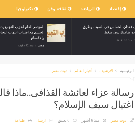
إقتصاد
الرياضة
ثقافة وفن
تكنولوجيا
ة: تشغيل عدد من القطارات
أسباب فقدان الحماس في الصيف وطر
القاهرة وأسيوط
استعادة طاقتك دون ضغط
مصر
منذ 42 دقيقة
الرئيسية
الارشيف
أخبار العالم
دوت مصر
رسالة عزاء لعائشة القذافى..ماذا ق
اغتيال سيف الإسلام؟
دوت مصر
منذ 6 أشهر
0 تعليق
ارسل
طباعة