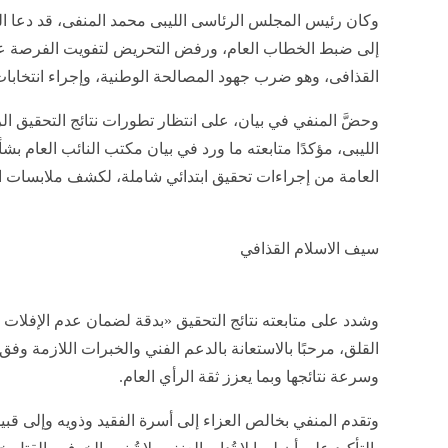
وكان رئيس المجلس الرئاسى الليبى محمد المنفى، قد دعا الق
إلى ضبط الخطاب العام، ورفض التحريض لتفويت الفرصة عل
القذافى، وهو ضرب جهود المصالحة الوطنية، وإجراء انتخابات
وحضَّ المنفي في بيان، على انتظار تطورات نتائج التحقيق ا
الليبى، مؤكدًا متابعته ما ورد في بيان مكتب النائب العام بشأن
العامة من إجراءات تحقيق ابتدائي شاملة، لكشف ملابسات الو
سيف الاسلام القذافي
وشدد على متابعته نتائج التحقيق «بدقة لضمان عدم الإفلات 
القلق، مرحبًا بالاستعانة بالدعم الفني والخبرات اللازمة وفق
وسرعة نتائجها وبما يعزز ثقة الرأي العام.
وتقدم المنفي بخالص العزاء إلى أسرة الفقيد وذويه وإلى قبيلة