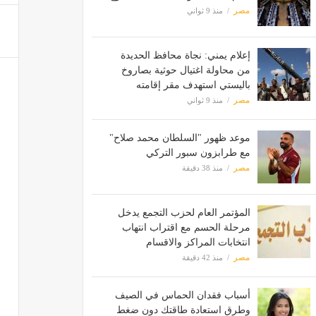
مصر
منذ 9 ثواني
إعلام يمني: نجاة محافظ الحديدة
من محاولة اغتيال حوثية بصاروخ
باليستي استهدف مقر إقامته
مصر
منذ 9 ثواني
موعد ظهور "السلطان محمد صلاح"
مع طرابزون سبور التركي
مصر
منذ 38 دقيقة
المؤتمر العام لحزب التجمع يدخل
مرحلة الحسم مع اقتراب انتهاب
انتخابات المراكز والاقسام
مصر
منذ 42 دقيقة
أسباب فقدان الحماس في الصيف
وطرق استعادة طاقتك دون ضغط