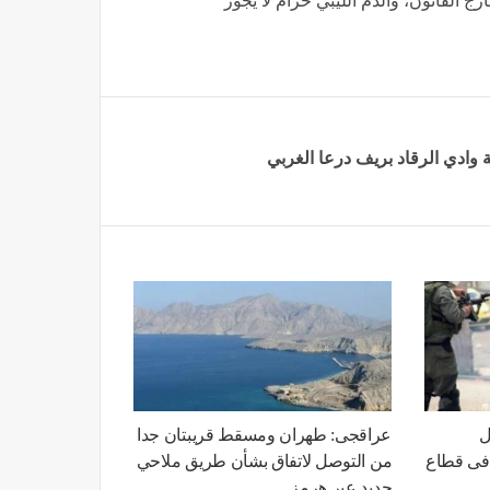
خارج القانون، والدم الليبي حرام لا يجوز
وادي الرقاد ‏بريف درعا الغربي‎
ل
عراقجى: طهران ومسقط قريبتان جدا
فى قطاع
من التوصل لاتفاق بشأن طريق ملاحي
جديد عبر هرمز