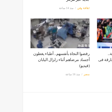
ثقافة وفن
منذ 14 ساعة
..
رفضوا النجاة بأنفسهم.. أطباء يغطون
ارقة فى
أجساد مرضاهم أثناء زلزال اليابان
(فيديو)
مصر
منذ 16 ساعة