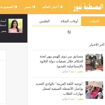
أخبار العالم
مصر
السعودية
موعد عرض مسلسل حب على ورق الحلقة
السكك الحديدي
العملات
أوقات الصلاة
الطقس
42، هل تنجو لين بعد الحادث الذي تعرضت
الإضافية بين 
له؟
مصر
منذ 42 دقيقة
مصر
منذ 42 دقيقة
أخر الاخبار
متسابق من ذوى الهمم يبهر لجنة
الحكام خلال تصفيات دولة التلاوة
بالإسماعيلية (فيديو)
مصر
منذ 5 ثواني
"توجيه اللغة العربية" بالوادي الجديد
يواصل الأنشطة الصيفية لصقل
مهارات الطلاب
مصر
منذ 5 ثواني