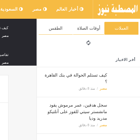
أخبار العالم
مصر
السعودية
كيف تس
العملات
أوقات الصلاة
الطقس
مصر
تفاصيل ص
أخر الاخبار
مصر
كيف تستلم الحوالة في بنك القاهرة
؟
إعلامي
مصر
منذ 8 دقائق
مصر
سجل هدفين، عمر مرموش يقود
انخفاض
مانشستر سيتي للفوز على أتلتيكو
مصر
مدريد وديا
مصر
منذ 8 دقائق
عندما 