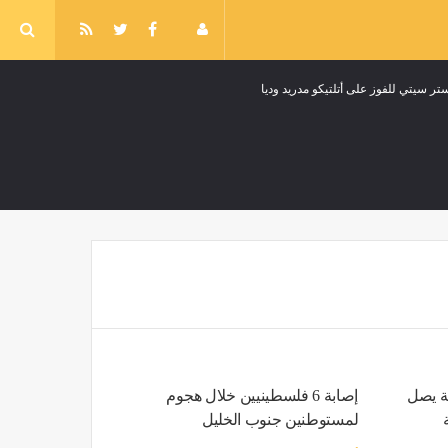
سيتي للفوز على أتلتيكو مدريد وديا
سماع دوي انفجارين عنيفين في مدينة تعز باليمن
مصر
منذ 8 دقائق
 حلقات مسلسل بنات عمير
منذ 8 دقائق
ية يصل
إصابة 6 فلسطينيين خلال هجوم
لمستوطنين جنوب الخليل
محاكمة المتهمين بخطف الطفل فارس من مستشفى الشاطبي لجلسة 11 أكتوبر