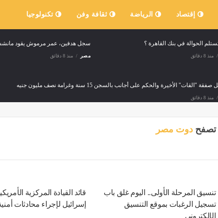
إقتصاد
الرياضة
ثقافة وفن
تكنولوجيا
تلم الحوالة في بنك القاهرة ؟
سجل هدفين، عمر مرموش يقود مانشستر 
منذ 8 دقائق
مصر
منذ 8 دقائق
فقة "القات" الأخيرة والحكم على أجانب بالسجن 15 سنة وغرامة نصف مليون جنيه
منذ 8 دقائق
 تركي يكشف حكاية فيلا محمد صلاح الفاخرة وسر تواجده في الفندق (فيديو)
تصفح
دوت مصر
منذ 8 دقائق
 الذرة والصويا والردة، أسعار الأعلاف والحبوب اليوم في الأسواق
عدد
منذ 8 دقائق
مصر
تنسيق المرحلة الأولى.. اليوم غلق باب
قائد القيادة المركزية الأمريك
تسجيل الرغبات بموقع التنسيق
إسرائيل لإجراء محادثات أمنية
تضيق الأبواب، سور من القرآن تبعث الأمل وتمنح القلب السكينة
تأجيل 
الإلكترونى