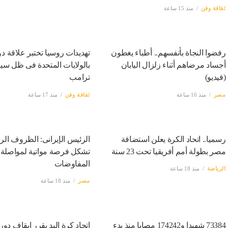
ثقافة وفن
منذ 15 ساعة
رفضوا النجاة بأنفسهم.. أطباء يغطون
تهديدات روسيا تختبر علاقة دول
أجساد مرضاهم أثناء زلزال اليابان
بالولايات المتحدة فى ظل س
(فيديو)
ترامب
مصر
منذ 16 ساعة
ثقافة وفن
منذ 17 ساعة
رسميا.. اتحاد الكرة يعلن استضافة
الرئيس الإيرانى: الظروف الرا
مصر بطولة أمم أفريقيا تحت 23 سنة
تشكل فرصة مواتية لمواصلة
المفاوضات
الرياضة
منذ 18 ساعة
مصر
منذ 18 ساعة
73384 شهيدا و174242 مصابا منذ بدء
اتحاد كرة اليد يقرر إيقاف دو