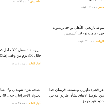
ثقافة وفن
منذ 32 دقيقة
منذ 8 دقائق
مصر
مصر
منذ 32 دقيقة
المرحلة الأولى.. اليوم غلق باب تسجيل الرغبات بموقع التنسيق الإلكترونى
منذ 32 دقيقة
موعد تاريخي.. الأهلي يواجه برشلونة
فى «كامب نو» 19 أغسطس
الرياضة
منذ 32 دقيقة
اليونيسف: مقتل 00
خلال 300 يوم من وقف إطلاق النار
أخبار العالم
منذ 11 ساعة
عراقجى: طهران ومسقط قريبتان جدا
الصحة بغزة: ش
من التوصل لاتفاق بشأن طريق ملاحي
العدوان الاسرائيلي خلال 48 ساعة
جديد عبر هرمز
أخبار العالم
منذ 15 ساعة