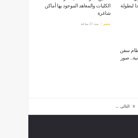
تعدادا لبطولة
الكليات والمعاهد الموجود بها أماكن
شاغرة
مصر
منذ 21 ساعة
طام سفن
نية.. صور
9
التالى ←